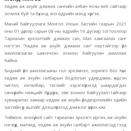
Хөдөө аж ахуйг дэмжих сангийн албан ёсны веб сайтаар
зочилж буй та бүхэнд энэ өдрийн мэнд хүргэе.
Манай байгууллага Монгол Улсын Засгийн газрын 2021
оны 01 дүгээр сарын 08-ны өдрийн 16 дугаар тогтоолоор
Тариалан эрхлэлтийг дэмжих сан, Мал хамгаалах санг
нэгтгэн “Хөдөө аж ахуйг дэмжих сан” нэртэйгээр үйл
ажиллагаагаа шинэчлэн зохион байгуулан ажиллаж
байна.
Бидний үйл ажиллагааны гол эрхэмнэл, зорилго бол Хүнс
хөдөө аж ахуйн салбарын бодлогын удирдамж, үндсэн
чиглэл, хөтөлбөр, төслийг хэрэгжүүлэхэд шаардагдах
санхүүгийн нөөцийг бүрдүүлж, зөв зохион байгуулалттайгаар
хуваарилах замаар хөдөө аж ахуйн үйлдвэрлэлийн эдийн
засгийн үр ашгийг дээшлүүлэхэд дэмжлэг үзүүлэх юм.
Тиймээс энэхүү веб сайт тариалан эрхлэгч иргэн, аж ахуйн
нэгжүүд, малчид, хөдөө аж ахуйн салбарт ажиллагсад гээд