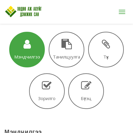
Цэс
Мэндчилгээ
Танилцуулга
Түүх
Зорилго
Бүтэц
Мэндчилгээ