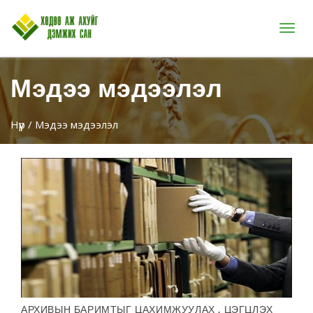
Цэс
Мэдээ мэдээлэл
Нүүр
/ Мэдээ мэдээлэл
АРХИВЫН БАРИМТЫГ ЦАХИМЖУУЛАХ , ЦЭГЦЛЭХ