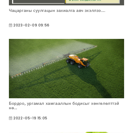
Чацарганы суулгацын захиалга авч эхэллээ....
2023-02-09 09:56
Бордоо, ургамал хамгааллын бодисыг хөнгөлөлттэй
нө...
2022-05-19 15:05