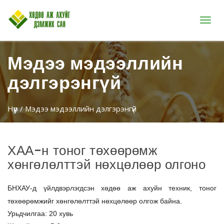
Цэс
Мэдээ мэдээллийн
дэлгэрэнгүй
Нүүр
/ Мэдээ мэдээллийн дэлгэрэнгүй
ХАА-н тоног төхөөрөмж
хөнгөлөлттэй нөхцөлөөр олгоно
БНХАУ-д үйлдвэрлэгдсэн хөдөө аж ахуйн техник, тоног
төхөөрөмжийг хөнгөлөлттэй нөхцөлөөр олгож байна.
Урьдчилгаа: 20 хувь