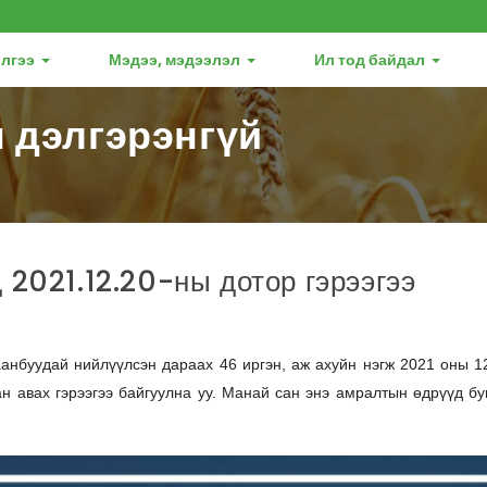
лгээ
Мэдээ, мэдээлэл
Ил тод байдал
 дэлгэрэнгүй
 2021.12.20-ны дотор гэрээгээ
анбуудай нийлүүлсэн дараах 46 иргэн, аж ахуйн нэгж 2021 оны 1
н авах гэрээгээ байгуулна уу. Манай сан энэ амралтын өдрүүд б
.