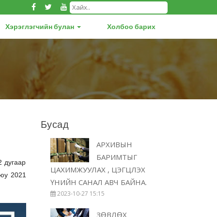
Хэрэглэгчийн булан
Холбоо барих
Бусад
АРХИВЫН
БАРИМТЫГ
2 дугаар
ЦАХИМЖУУЛАХ , ЦЭГЦЛЭХ
уюу 2021
ҮНИЙН САНАЛ АВЧ БАЙНА.
2023-10-27 15:15
ЗӨВЛӨХ