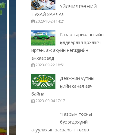
ҮЙЛЧИЛГЭЭНИЙ
ТУХАЙ ЗАРЛАЛ
2023-10-24 14:21
Газар тариалангийн
үйлдвэрлэл эрхлэгч
иргэн, аж ахуйн нэгжүүдийн
анхааралд
2023-09-22 18:51
Дээжний уутны
үнийн санал авч
байна
2023-09-04 17:17
“Газрын тосны
бүтээгдэхүүний
агуулахын засварын төсөв