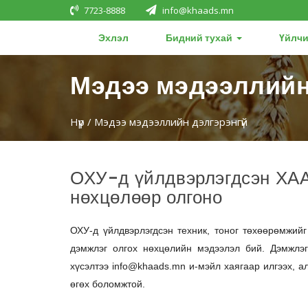
7723-8888
info@khaads.mn
Эхлэл
Бидний тухай
Үйлчи
Мэдээ мэдээллийн
Нүүр
/ Мэдээ мэдээллийн дэлгэрэнгүй
ОХУ-д үйлдвэрлэгдсэн ХАА
нөхцөлөөр олгоно
ОХУ-д үйлдвэрлэгдсэн техник, тоног төхөөрөмжий
дэмжлэг олгох нөхцөлийн мэдээлэл бий. Дэмжлэг
хүсэлтээ info@khaads.mn и-мэйл хаягаар илгээх, а
өгөх боломжтой.