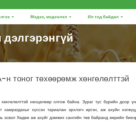
лгээ
Мэдээ, мэдээлэл
Ил тод байдал
 дэлгэрэнгүй
-н тоног төхөөрөмж хөнгөлөлттэй
г хөнгөлөлттэй нөхцөлөөр олгож байна. Зураг тус бүрийн доор ү
т хамрагдахыг хүссэн тариалан эрхлэгч иргэн, аж ахуйн нэгжү
ль эсвэл Хөдөө аж ахуйг дэмжих сангийн төв байранд өөрийн биеэ