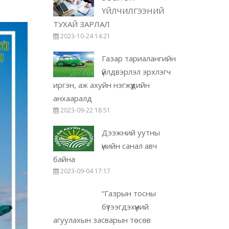
ҮЙЛЧИЛГЭЭНИЙ
ТУХАЙ ЗАРЛАЛ
2023-10-24 14:21
Газар тариалангийн
үйлдвэрлэл эрхлэгч
иргэн, аж ахуйн нэгжүүдийн
анхааралд
2023-09-22 18:51
Дээжний уутны
үнийн санал авч
байна
2023-09-04 17:17
“Газрын тосны
бүтээгдэхүүний
агуулахын засварын төсөв