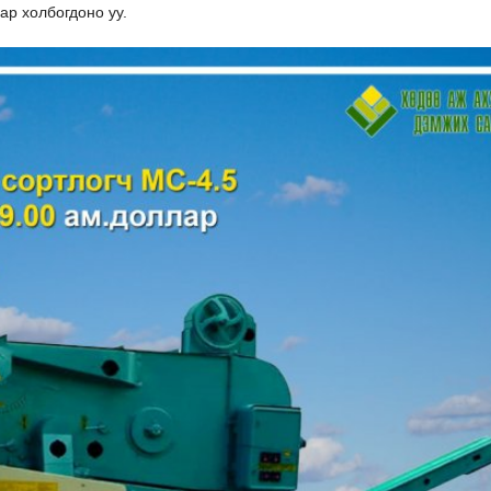
ар холбогдоно уу.