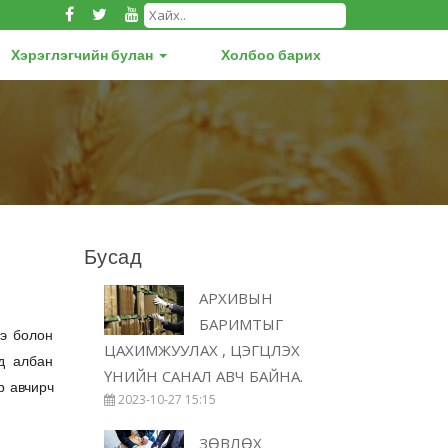
Хэрэглэгчийн булан
Холбоо барих
Бусад
АРХИВЫН
БАРИМТЫГ
нэ болон
ЦАХИМЖУУЛАХ , ЦЭГЦЛЭХ
үд албан
ҮНИЙН САНАЛ АВЧ БАЙНА.
р авчирч
2023-10-27 15:15
ЗӨВЛӨХ