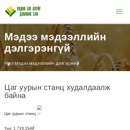
Цэс
Мэдээ мэдээллийн
дэлгэрэнгүй
Нүүр
/ Мэдээ мэдээллийн дэлгэрэнгүй
Цаг уурын станц худалдаалж
байна
Цаг уурын станц
Үнэ: 1,719,154₮