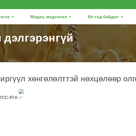
лгээ
Мэдээ, мэдээлэл
Ил тод байдал
 дэлгэрэнгүй
иргүүл хөнгөлөлттэй нөхцөлөөр олг
 7СС-8ТА