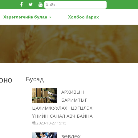
Хэрэглэгчийн булан
Холбоо барих
оно
Бусад
АРХИВЫН
БАРИМТЫГ
ЦАХИМЖУУЛАХ , ЦЭГЦЛЭХ
ҮНИЙН САНАЛ АВЧ БАЙНА.
2023-10-27 15:15
ЗӨВЛӨХ