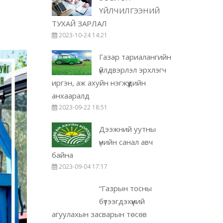
ҮЙЛЧИЛГЭЭНИЙ
ТУХАЙ ЗАРЛАЛ
2023-10-24 14:21
Газар тариалангийн
үйлдвэрлэл эрхлэгч
иргэн, аж ахуйн нэгжүүдийн
анхааралд
2023-09-22 18:51
Дээжний уутны
үнийн санал авч
байна
2023-09-04 17:17
“Газрын тосны
бүтээгдэхүүний
агуулахын засварын төсөв