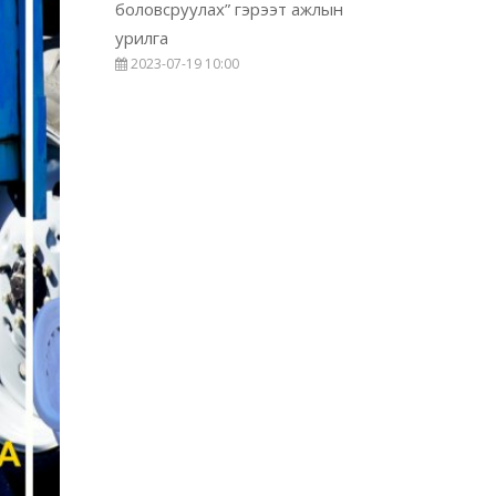
боловсруулах” гэрээт ажлын
урилга
2023-07-19 10:00