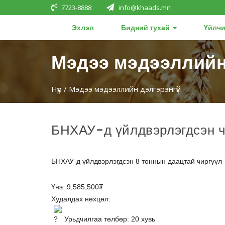
7723-8888
info@khaads.mn
Эхлэл
Бидний тухай
Үйлчи
Мэдээ мэдээллийн
Нүүр
/ Мэдээ мэдээллийн дэлгэрэнгүй
БНХАУ-д үйлдвэрлэгдсэн ч
БНХАУ-д үйлдвэрлэгдсэн 8 тоннын даацтай чиргүүл
Үнэ: 9,585,500₮
Худалдах нөхцөл:
Урьдчилгаа төлбөр: 20 хувь