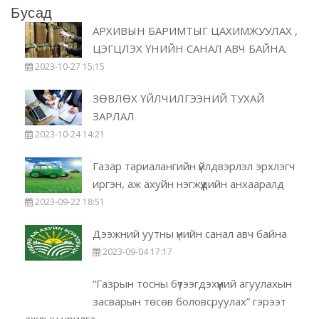
Бусад
АРХИВЫН БАРИМТЫГ ЦАХИМЖУУЛАХ ,
ЦЭГЦЛЭХ ҮНИЙН САНАЛ АВЧ БАЙНА.
2023-10-27 15:15
ЗӨВЛӨХ ҮЙЛЧИЛГЭЭНИЙ ТУХАЙ
ЗАРЛАЛ
2023-10-24 14:21
Газар тариалангийн үйлдвэрлэл эрхлэгч
иргэн, аж ахуйн нэгжүүдийн анхааралд
2023-09-22 18:51
Дээжний уутны үнийн санал авч байна
2023-09-04 17:17
“Газрын тосны бүтээгдэхүүний агуулахын
засварын төсөв боловсруулах” гэрээт