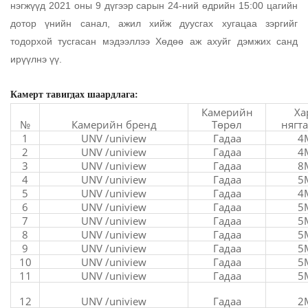
нэгжүүд 2021 оны 9 дүгээр сарын 24-ний өдрийн 15:00 цагийн
дотор үнийн санал, ажил хийж дуусгах хугацаа зэргийг
тодорхой тусгасан мэдээллээ Хөдөө аж ахуйг дэмжих санд
ирүүлнэ үү.
Камерт тавигдах шаардлага:
Камерийн
Ха
№
Камерийн бренд
Төрөл
нягт
1
UNV /uniview
Гадаа
4
2
UNV /uniview
Гадаа
4
3
UNV /uniview
Гадаа
8
4
UNV /uniview
Гадаа
5
5
UNV /uniview
Гадаа
4
6
UNV /uniview
Гадаа
5
7
UNV /uniview
Гадаа
5
8
UNV /uniview
Гадаа
5
9
UNV /uniview
Гадаа
5
10
UNV /uniview
Гадаа
5
11
UNV /uniview
Гадаа
5
12
UNV /uniview
Гадаа
2