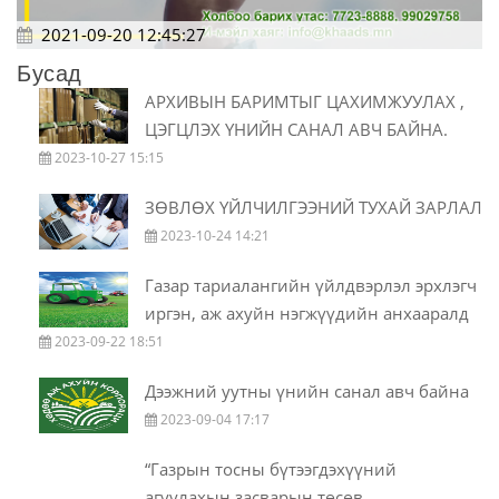
2021-09-20 12:45:27
Бусад
АРХИВЫН БАРИМТЫГ ЦАХИМЖУУЛАХ ,
ЦЭГЦЛЭХ ҮНИЙН САНАЛ АВЧ БАЙНА.
2023-10-27 15:15
ЗӨВЛӨХ ҮЙЛЧИЛГЭЭНИЙ ТУХАЙ ЗАРЛАЛ
2023-10-24 14:21
Газар тариалангийн үйлдвэрлэл эрхлэгч
иргэн, аж ахуйн нэгжүүдийн анхааралд
2023-09-22 18:51
Дээжний уутны үнийн санал авч байна
2023-09-04 17:17
“Газрын тосны бүтээгдэхүүний
агуулахын засварын төсөв