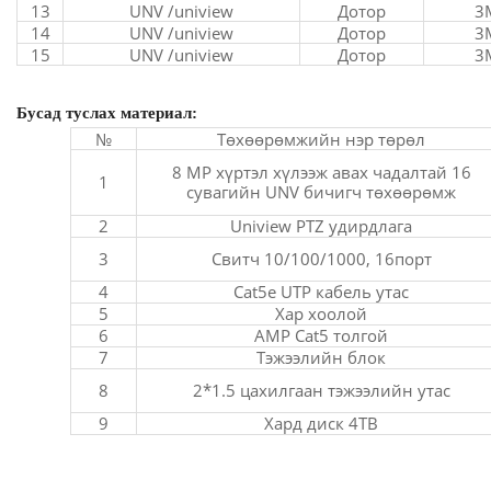
13
UNV /uniview
Дотор
3
14
UNV /uniview
Дотор
3
15
UNV /uniview
Дотор
3
Бусад туслах материал:
№
Төхөөрөмжийн нэр төрөл
8 MP хүртэл хүлээж авах чадалтай 16
1
сувагийн UNV бичигч төхөөрөмж
2
Uniview PTZ удирдлага
3
Свитч 10/100/1000, 16порт
4
Cat5e UTP кабель утас
5
Хар хоолой
6
AMP Cat5 толгой
7
Тэжээлийн блок
8
2*1.5 цахилгаан тэжээлийн утас
9
Хард диск 4TB