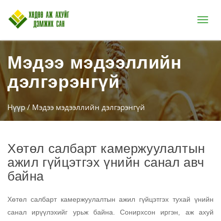
Цэс
Мэдээ мэдээллийн
дэлгэрэнгүй
Нүүр
/ Мэдээ мэдээллийн дэлгэрэнгүй
Хөтөл салбарт камержуулалтын
ажил гүйцэтгэх үнийн санал авч
байна
Хөтөл салбарт камержуулалтын ажил гүйцэтгэх тухай үнийн
санал ирүүлэхийг урьж байна. Сонирхсон иргэн, аж ахуй