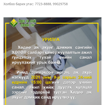
Холбоо барих утас: 7723-8888, 99029758