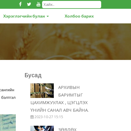
Хэрэглэгчийн булан
Холбоо барих
Бусад
АРХИВЫН
сангийн
БАРИМТЫГ
 бэлтгэл
ЦАХИМЖУУЛАХ , ЦЭГЦЛЭХ
ҮНИЙН САНАЛ АВЧ БАЙНА.
2023-10-27 15:15
ЗӨВЛӨХ