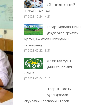
ҮЙЛЧИЛГЭЭНИЙ
ТУХАЙ ЗАРЛАЛ
2023-10-24 14:21
Газар тариалангийн
үйлдвэрлэл эрхлэгч
иргэн, аж ахуйн нэгжүүдийн
анхааралд
2023-09-22 18:51
Дээжний уутны
үнийн санал авч
байна
2023-09-04 17:17
“Газрын тосны
бүтээгдэхүүний
агуулахын засварын төсөв