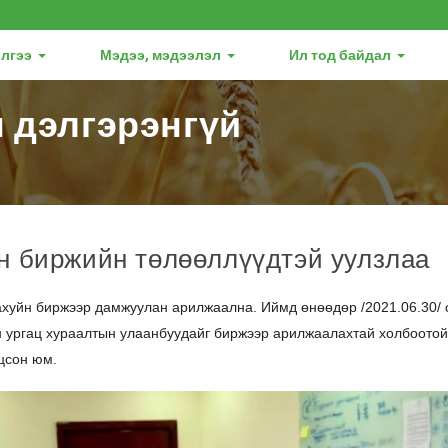
лгээ
Мэдээ, мэдээлэл
Ил тод байдал
 дэлгэрэнгүй
н биржийн төлөөллүүдтэй уулзлаа
ахуйн биржээр дамжуулан арилжаална. Иймд өнөөдөр /2021.06.30/ 
 ургац хураалтын улаанбуудайг биржээр арилжаалахтай холбоотой
цсон юм.