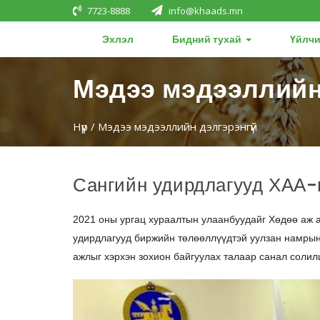
7723-8888
info@khaads.mn
Эхлэл
Бидний тухай
Үйлчи
Мэдээ мэдээллийн
Нүүр
/ Мэдээ мэдээллийн дэлгэрэнгүй
Сангийн удирдлагууд ХАА-
2021 оны ургац хураалтын улаанбуудайг Хөдөө аж 
удирдлагууд биржийн төлөөллүүдтэй уулзан намрын
ажлыг хэрхэн зохион байгуулах талаар санал солил