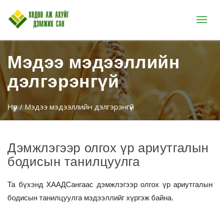
Цэс
Мэдээ мэдээллийн
дэлгэрэнгүй
Нүүр
/ Мэдээ мэдээллийн дэлгэрэнгүй
Дэмжлэгээр олгох үр ариутгалын
бодисын танилцуулга
Та бүхэнд ХААДСангаас дэмжлэгээр олгох үр ариутгалын
бодисын танилцуулга мэдээллийг хүргэж байна.