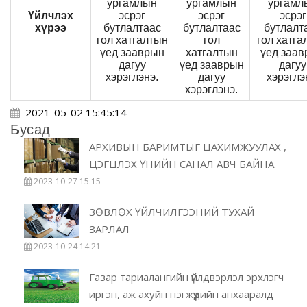
ургамлын
ургамлын
ургамл
Үйлчлэх
эсрэг
эсрэг
эсрэг
хүрээ
бутлалтаас
бутлалтаас
бутлалт
гол хатгалтын
гол
гол хатга
үед зааврын
хатгалтын
үед заа
дагуу
үед зааврын
дагуу
хэрэглэнэ.
дагуу
хэрэглэ
хэрэглэнэ.
2021-05-02 15:45:14
Бусад
АРХИВЫН БАРИМТЫГ ЦАХИМЖУУЛАХ ,
ЦЭГЦЛЭХ ҮНИЙН САНАЛ АВЧ БАЙНА.
2023-10-27 15:15
ЗӨВЛӨХ ҮЙЛЧИЛГЭЭНИЙ ТУХАЙ
ЗАРЛАЛ
2023-10-24 14:21
Газар тариалангийн үйлдвэрлэл эрхлэгч
иргэн, аж ахуйн нэгжүүдийн анхааралд