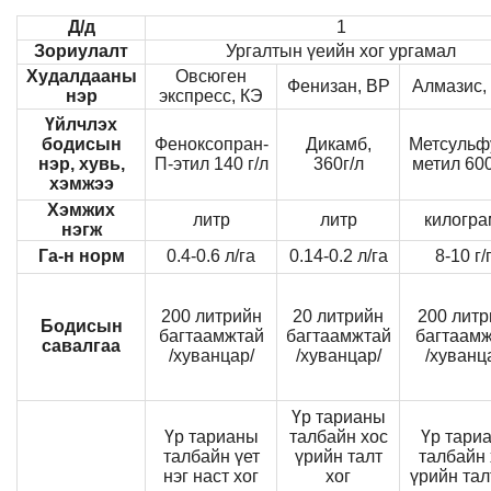
Д/д
1
Зориулалт
Ургалтын үеийн хог ургамал
Худалдааны
Овсюген
Фенизан, ВР
Алмазис,
нэр
экспресс, КЭ
Үйлчлэх
бодисын
Феноксопран-
Дикамб,
Метсульф
нэр, хувь,
П-этил 140 г/л
360г/л
метил 600
хэмжээ
Хэмжих
литр
литр
килогр
нэгж
Га-н норм
0.4-0.6 л/га
0.14-0.2 л/га
8-10 г/
200 литрийн
20 литрийн
200 литр
Бодисын
багтаамжтай
багтаамжтай
багтаам
савалгаа
/хуванцар/
/хуванцар/
/хуванц
Үр тарианы
Үр тарианы
талбайн хос
Үр тари
талбайн үет
үрийн талт
талбайн 
нэг наст хог
хог
үрийн тал