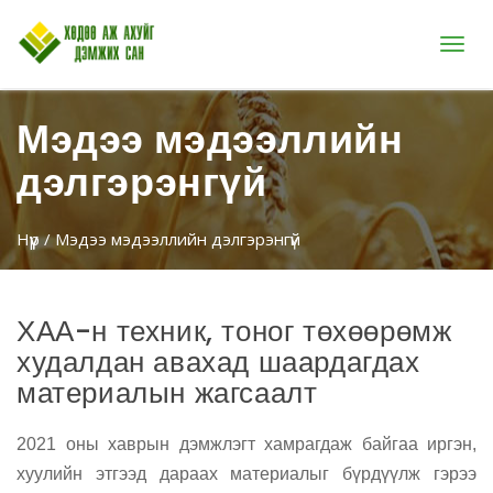
Цэс
Мэдээ мэдээллийн
дэлгэрэнгүй
Нүүр
/ Мэдээ мэдээллийн дэлгэрэнгүй
ХАА-н техник, тоног төхөөрөмж
худалдан авахад шаардагдах
материалын жагсаалт
2021 оны хаврын дэмжлэгт хамрагдаж байгаа иргэн,
хуулийн этгээд дараах материалыг бүрдүүлж гэрээ