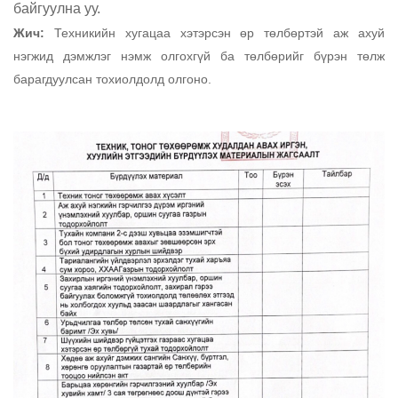
байгуулна уу.
Жич:
Техникийн хугацаа хэтэрсэн өр төлбөртэй аж ахуй
нэгжид дэмжлэг нэмж
олгохгүй ба төлбөрийг бүрэн төлж
барагдуулсан тохиолдолд олгоно
.