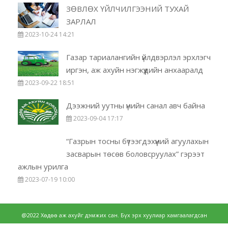
ЗӨВЛӨХ ҮЙЛЧИЛГЭЭНИЙ ТУХАЙ
ЗАРЛАЛ
2023-10-24 14:21
Газар тариалангийн үйлдвэрлэл эрхлэгч
иргэн, аж ахуйн нэгжүүдийн анхааралд
2023-09-22 18:51
Дээжний уутны үнийн санал авч байна
2023-09-04 17:17
“Газрын тосны бүтээгдэхүүний агуулахын
засварын төсөв боловсруулах” гэрээт
ажлын урилга
2023-07-19 10:00
@2022 Хөдөө аж ахуйг дэмжих сан. Бүх эрх хуулиар хамгаалагдсан