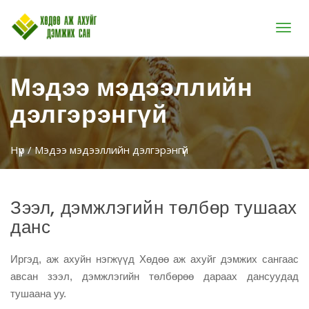
Цэс
Мэдээ мэдээллийн
дэлгэрэнгүй
Нүүр
/ Мэдээ мэдээллийн дэлгэрэнгүй
Зээл, дэмжлэгийн төлбөр тушаах
данс
Иргэд, аж ахуйн нэгжүүд Хөдөө аж ахуйг дэмжих сангаас
авсан зээл, дэмжлэгийн төлбөрөө дараах дансуудад
тушаана уу.