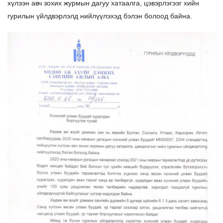
хүлээн авч зохих журмын дагуу хатаалга, цэвэрлэгээг хийн
гурилын үйлдвэрлэлд нийлүүлэхэд бэлэн болоод байна.