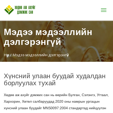
Цэс
Мэдээ мэдээллийн
дэлгэрэнгүй
Нүүр
/ Мэдээ мэдээллийн дэлгэрэнгүй
Хүнсний улаан буудай худалдан
борлуулах тухай
Хөдөө аж ахуйг дэмжих сан нь өөрийн Булган, Сэлэнгэ, Угтаал,
Хархорин, Хөтөл салбаруудад 2020 оны намрын ургацын
хүнсний улаан буудайг MNS0097:2004 стандартад нийцүүлэн