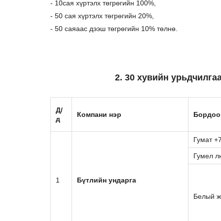
- 10сая хүртэлх төгрөгийн 100%,
- 50 сая хүртэлх төгрөгийн 20%,
- 50 саяаас дээш төгрөгийн 10% төлнө.
2.
30 хувийн урьдчилга
Д/
Компани нэр
Бордоо
д
Гумат +
Гумел л
1
Бүтлийн ундарга
Белый ж