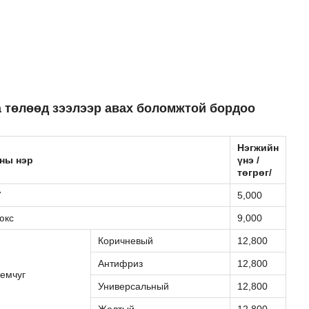
а төлөөд зээлээр авах боломжтой бордоо
Нэгжийн
ны нэр
үнэ /
төгрөг/
7
5,000
юкс
9,000
Коричневый
12,800
Антифриз
12,800
емчуг
Универсальный
12,800