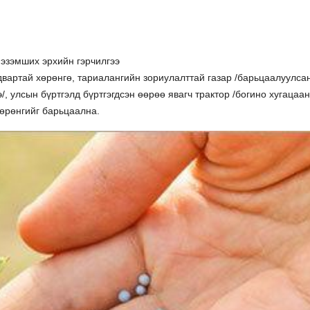
 эзэмших эрхийн гэрчилгээ
двартай хөрөнгө, тариалангийн зориулалттай газар /барьцаалуулса
, улсын бүртгэлд бүртгэгдсэн өөрөө явагч трактор /богино хугацаа
хөрөнгийг барьцаална.