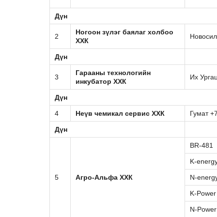
Дүн
Ногоон зүлэг баялаг холбоо
2
Новосил
ХХК
Дүн
Гарааны технологийн
3
Их Урга
инкубатор ХХК
Дүн
4
Неүв чемикал сервис ХХК
Гумат +
Дүн
BR-481
K-energ
5
Агро-Альфа ХХК
N-energ
K-Power
N-Power