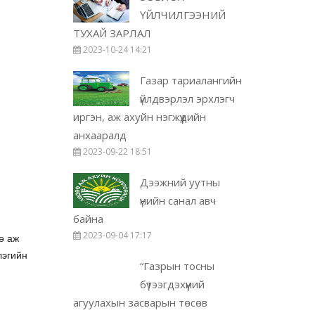
ҮЙЛЧИЛГЭЭНИЙ
ТУХАЙ ЗАРЛАЛ
2023-10-24 14:21
Газар тариалангийн
үйлдвэрлэл эрхлэгч
иргэн, аж ахуйн нэгжүүдийн
анхааралд
2023-09-22 18:51
Дээжний уутны
үнийн санал авч
байна
2023-09-04 17:17
ө аж
эгийн
“Газрын тосны
бүтээгдэхүүний
агуулахын засварын төсөв