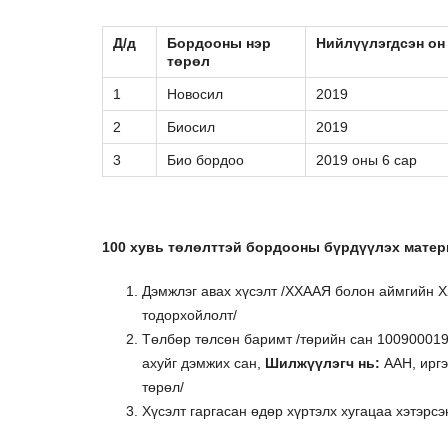
Д/д
Бордооны нэр
Нийлүүлэгдсэн он
төрөл
1
Новосил
2019
2
Биосил
2019
3
Био бордоо
2019 оны 6 сар
100 хувь төлөлттэй бордооны бүрдүүлэх матер
Дэмжлэг авах хүсэлт /ХХААЯ болон аймгийн 
тодорхойлолт/
Төлбөр төлсөн баримт /төрийн сан 1009000190
ахуйг дэмжих сан,
Шилжүүлэгч нь:
ААН, иргэ
төрөл/
Хүсэлт гаргасан өдөр хүртэлх хугацаа хэтэрсэ