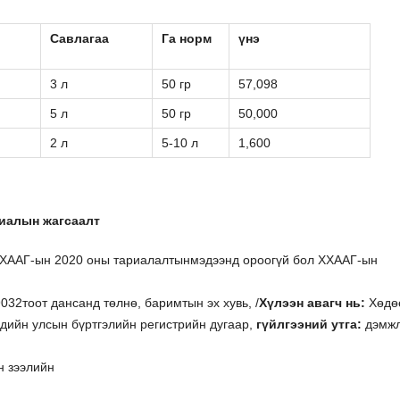
Савлагаа
Га норм
үнэ
3 л
50 гр
57,098
5 л
50 гр
50,000
2 л
5-10 л
1,600
иалын жагсаалт
ХХААГ-ын 2020 оны тариалалтынмэдээнд ороогүй бол ХХААГ-ын
32тоот дансанд төлнө, баримтын эх хувь, /
Хүлээн авагч нь:
Хөдө
дийн улсын бүртгэлийн регистрийн дугаар,
гүйлгээний утга:
дэмжл
н зээлийн