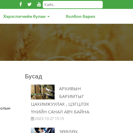
Хэрэглэгчийн булан
Холбоо барих
Бусад
АРХИВЫН
БАРИМТЫГ
ЦАХИМЖУУЛАХ , ЦЭГЦЛЭХ
оолын
ҮНИЙН САНАЛ АВЧ БАЙНА.
2023-10-27 15:15
ЗӨВЛӨХ