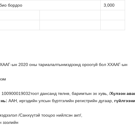
био бордоо
3,000
ХХААГ-ын 2020 оны тариалалтынмэдээнд ороогүй бол ХХААГ-ын
рэм
 100900019032тоот дансанд төлнө, баримтын эх хувь, /
Хүлээн ава
нь:
ААН, иргэдийн улсын бүртгэлийн регистрийн дугаар,
гүйлгээн
мэдээлэл /Санхүүтэй тооцоо нийлсэн акт/,
н зээлийн