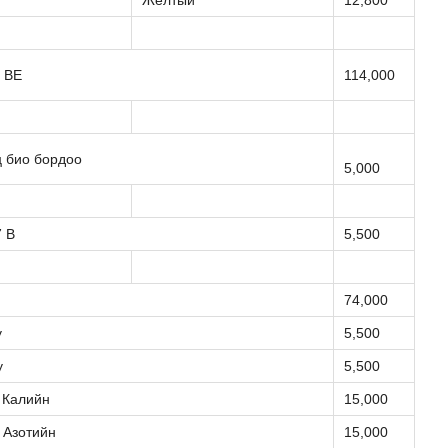
Желтый
12,800
 ВЕ
114,000
ц био бордоо
5,000
7 В
5,500
74,000
y
5,500
y
5,500
 Калийн
15,000
 Азотийн
15,000