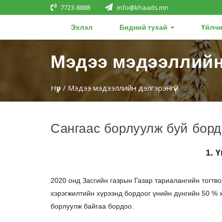
7723-8888
info@khaads.mn
Эхлэл
Бидний тухай
Үйлчи
Мэдээ мэдээллийн
Нүүр
/ Мэдээ мэдээллийн дэлгэрэнгүй
Сангаас борлуулж буй бор
1. 
2020 онд Засгийн газрын Газар тариалангийн тогтв
хэрэгжилтийн хүрээнд бордоог үнийн дүнгийн 50 % 
борлуулж байгаа бордоо.