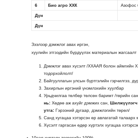
6
Био агро ХХК
Азофос 
Дүн
Дүн
Зээлээр дэмжлэг авах иргэн,
хуулийн этгээдийн бүрдүүлэх материалын жагсаалт
Дэмжлэг авах хүсэлт /ХХААЯ болон аймгийн 
тодорхойлолт/
Байгууллагын улсын бүртгэлийн гэрчилгээ, дү
Захирлын иргэний үнэмлэхийн хуулбар
Урьдчилгаа төлбөр төлсөн баримт /төрийн сан
нь:
Хөдөө аж ахуйг дэмжих сан,
Шилжүүлэгч 
утга:
Гэрээний дугаар, дэмжлэгийн төрөл/
Санд хугацаа хэтэрсэн өр авлагатай талаарх 
Хүсэлт гаргасан өдөр хүртэлх хугацаа хэтэрсэ
10сая хүртэлх төгрөгийн 100%,