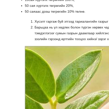
50 сая хүртэлх төгрөгийн 20%,
50 саяаас дээш төгрөгийн 10% төлнө.
Хүсэлт гаргаж буй этгээд тариалангийн газрыг
Барьцаа нь үл хөдлөх болон түргэн хөрвөх ча
тэмдэглэгээг сумын газрын даамлаар хийлгэнэ/
зээлийн гэрээнд өртгийн тооцоо хийнэ/ зэрэг 