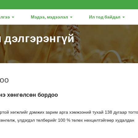
лгээ
Мэдээ, мэдээлэл
Ил тод байдал
 дэлгэрэнгүй
доо
Үнэ хөнгөлсөн бордоо
ортой хөгжлийг дэмжих зарим арга хэмжээний тухай 138 дугаар тогт
хөнгөлж, үлдэгдэл төлбөрийг 100 % төлөх нөхцөлтэйгөөр худалдан