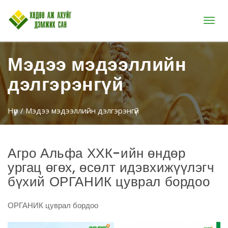
Цэс
Мэдээ мэдээллийн
дэлгэрэнгүй
Нүүр
/ Мэдээ мэдээллийн дэлгэрэнгүй
Агро Альфа ХХК-ийн өндөр
ургац өгөх, өсөлт идэвхижүүлэгч
бүхий ОРГАНИК цуврал бордоо
ОРГАНИК цуврал бордоо