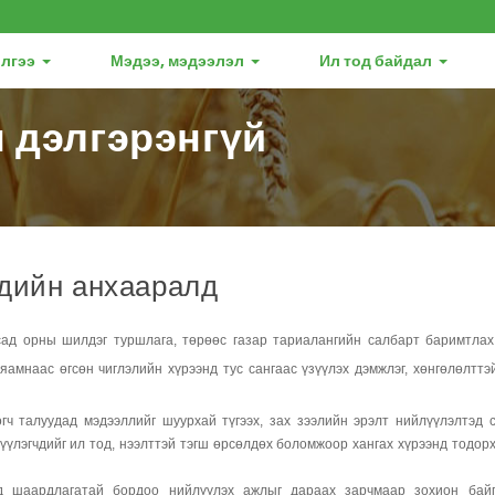
лгээ
Мэдээ, мэдээлэл
Ил тод байдал
 дэлгэрэнгүй
чдийн анхааралд
сад орны шилдэг туршлага, төрөөс газар тариалангийн салбарт баримтлах
амнаас өгсөн чиглэлийн хүрээнд тус сангаас үзүүлэх дэмжлэг, хөнгөлөлттэ
гч талуудад мэдээллийг шуурхай түгээх, зах зээлийн эрэлт нийлүүлэлтэд 
лүүлэгчдийг ил тод, нээлттэй тэгш өрсөлдөх боломжоор хангах хүрээнд тодор
 шаардлагатай бордоо нийлүүлэх ажлыг дараах зарчмаар зохион байг