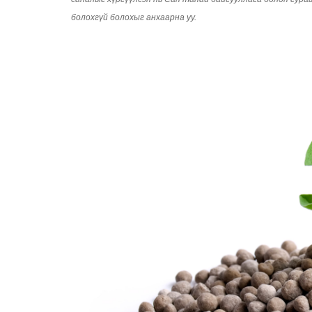
болохгүй болохыг анхаарна уу.