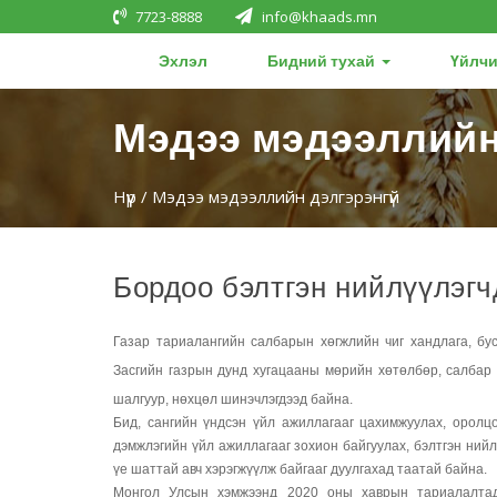
7723-8888
info@khaads.mn
Эхлэл
Бидний тухай
Үйлчи
Мэдээ мэдээллийн
Нүүр
/ Мэдээ мэдээллийн дэлгэрэнгүй
Бордоо бэлтгэн нийлүүлэг
Газар тариалангийн салбарын хөгжлийн чиг хандлага, бу
Засгийн газрын дунд хугацааны мөрийн хөтөлбөр, салбар я
шалгуур, нөхцөл шинэчлэгдээд байна.
Бид, сангийн үндсэн үйл ажиллагааг цахимжуулах, оролцо
дэмжлэгийн үйл ажиллагааг зохион байгуулах, бэлтгэн ний
үе шаттай авч хэрэгжүүлж байгааг дуулгахад таатай байна.
Монгол Улсын хэмжээнд 2020 оны хаврын тариалалтад