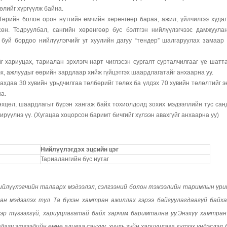
өлийг хүргүүлж байна.
Төрийн болон орон нутгийн өмчийн хөрөнгөөр бараа, ажил, үйлчилгээ худа
өн. Тодруулбал, сангийн хөрөнгөөр бус бэлтгэн нийлүүлэгчээс дамжуула
буй бордоо нийлүүлэгчийг уг хуулийн дагуу “тендер” шалгаруулах замаар 
йг хариуцах, тариалан эрхлэгч нарт чиглэсэн сургалт сурталчилгааг үе шатт
эх, ажлуудыг өөрийн зардлаар хийж гүйцэтгэх шаардлагатайг анхаарна уу.
ахдаа 30 хувийн урьдчилгаа төлбөрийг төлөх ба үлдэх 70 хувийн төлөлтийг э
а.
өхцөл, шаардлагыг бүрэн хангаж байх тохиолдолд зохих мэдээллийн тус сан
ирүүлнэ үү. (Хугацаа хоцорсон баримт бичгийг хүлээн авахгүйг анхаарна уу)
Нийлүүлэгдэх эцсийн цэг
Тариалангийн бүс нутаг
йлүүлэгчийн талаарх мэдээлэл, сэлгээний болон тэжээлийн таримлын үри
ан мэдээлэх тул Та бүхэн хамтран ажиллах гэрээ байгуулагдаагүй байх
ээр түгээхгүй, хариуцлагатай байх зарчим баримтална уу.Энэхүү хамтра
дагч этгээдийн өмнө аливаа санхүү, хууль зүйн хариуцлага хүлээх үндэслэл