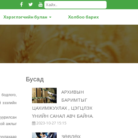
Хэрэглэгчийн булан
Холбоо барих
Бусад
АРХИВЫН
 бодлого,
БАРИМТЫГ
й зээлийн
ЦАХИМЖУУЛАХ , ЦЭГЦЛЭХ
ҮНИЙН САНАЛ АВЧ БАЙНА.
суурилсан
2023-10-27 15:15
хой ажлыг
ЗӨВЛӨХ
уулахаар