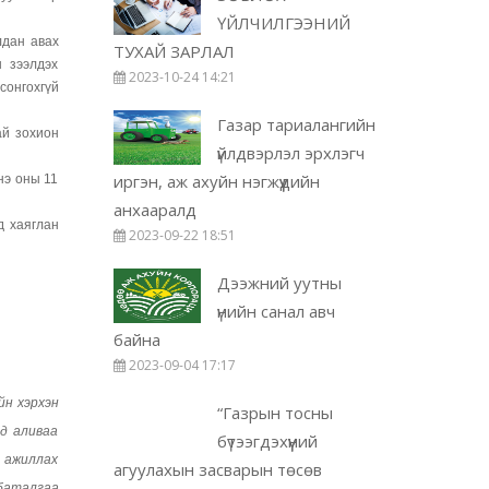
ҮЙЛЧИЛГЭЭНИЙ
лдан авах
ТУХАЙ ЗАРЛАЛ
н зээлдэх
2023-10-24 14:21
сонгохгүй
Газар тариалангийн
ай зохион
үйлдвэрлэл эрхлэгч
иргэн, аж ахуйн нэгжүүдийн
нэ оны 11
анхааралд
д хаяглан
2023-09-22 18:51
Дээжний уутны
үнийн санал авч
байна
2023-09-04 17:17
йн хэрхэн
“Газрын тосны
ад аливаа
бүтээгдэхүүний
н ажиллах
агуулахын засварын төсөв
 баталгаа