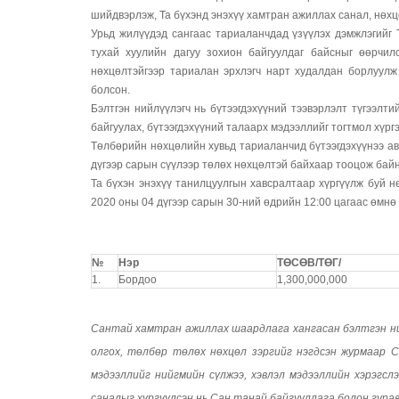
шийдвэрлэж, Та бүхэнд энэхүү хамтран ажиллах санал, нөхц
Урьд жилүүдэд сангаас тариаланчдад үзүүлэх дэмжлэгийг 
тухай хуулийн дагуу зохион байгуулдаг байсныг өөрчилс
нөхцөлтэйгээр тариалан эрхлэгч нарт худалдан борлуулж 
болсон.
Бэлтгэн нийлүүлэгч нь бүтээгдэхүүний тээвэрлэлт түгээлти
байгуулах, бүтээгдэхүүний талаарх мэдээллийг тогтмол хүрг
Төлбөрийн нөхцөлийн хувьд тариаланчид бүтээгдэхүүнээ ав
дүгээр сарын сүүлээр төлөх нөхцөлтэй байхаар тооцож байн
Та бүхэн энэхүү танилцуулгын хавсралтаар хүргүүлж буй н
2020 оны 04 дүгээр сарын 30-ний өдрийн 12:00 цагаас өмнө 
№
Нэр
ТӨСӨВ
/
ТӨГ
/
1.
Бордоо
1,300,000,000
Сантай хамтран ажиллах шаардлага хангасан бэлтгэн ни
олгох, төлбөр төлөх нөхцөл зэргийг нэгдсэн журмаар С
мэдээллийг нийгмийн сүлжээ, хэвлэл мэдээллийн хэрэгсл
саналыг хүргүүлсэн нь Сан танай байгууллага болон гурав