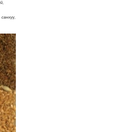
й,
 санхүү,