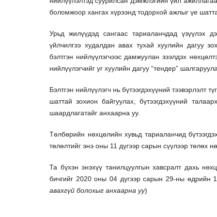
нийлүүлэлтэд суурилсан дэмжлэгийн үйл ажиллагааг
боломжоор хангах хүрээнд тодорхой ажлыг үе шатта
Урьд жилүүдэд сангаас тариаланчдад үзүүлэх д
үйлчилгээ худалдан авах тухай хуулийн дагуу зо
бэлтгэн нийлүүлэгчээс дамжуулан зээлдэх нөхцөлт
нийлүүлэгчийг уг хуулийн дагуу “тендер” шалгаруул
Бэлтгэн нийлүүлэгч нь бүтээгдэхүүний тээвэрлэлт тү
шаттай зохион байгуулах, бүтээгдэхүүний талаар
шаардлагатайг анхаарна уу.
Төлбөрийн нөхцөлийн хувьд тариаланчид бүтээгдэх
төлөлтийг энэ оны 11 дүгээр сарын сүүлээр төлөх н
Та бүхэн энэхүү танилцуулгын хавсралт дахь нөх
бичгийг 2020 оны 04 дүгээр сарын 29-ны өдрийн 1
авахгүй болохыг анхаарна уу
)