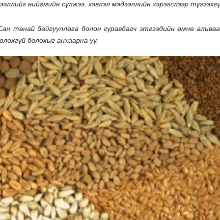
ээллийг нийгмийн сүлжээ, хэвлэл мэдээллийн хэрэгслээр түгээхгү
Сан танай байгууллага болон гуравдагч этгээдийн өмнө аливаа
олохгүй болохыг анхаарна уу.