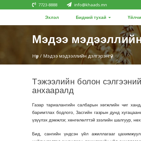
7723-8888
info@khaads.mn
Эхлэл
Бидний тухай
Үйлчи
Мэдээ мэдээллийн
Нүүр
/ Мэдээ мэдээллийн дэлгэрэнгүй
Тэжээлийн болон сэлгээни
анхааралд
Газар тариалангийн салбарын хөгжлийн чиг ханд
баримтлах бодлого, Засгийн газрын дунд хугацаан
үзүүлэх дэмжлэг, хөнгөлөлттэй зээлийн шалгуур, нө
Бид, сангийн үндсэн үйл ажиллагааг цахимжуул