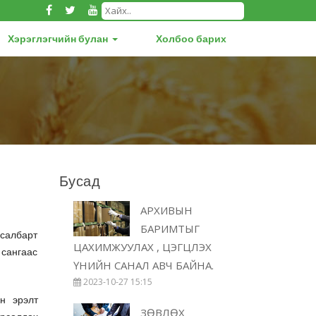
Хэрэглэгчийн булан
Холбоо барих
н
Бусад
АРХИВЫН
БАРИМТЫГ
 салбарт
ЦАХИМЖУУЛАХ , ЦЭГЦЛЭХ
 сангаас
ҮНИЙН САНАЛ АВЧ БАЙНА.
2023-10-27 15:15
н эрэлт
ЗӨВЛӨХ