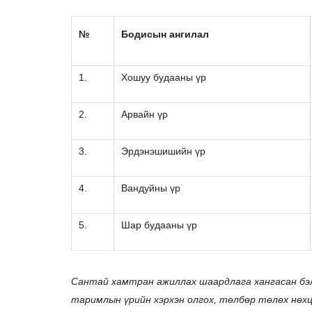
№
Б
одисын ангилал
1.
Хошуу будааны үр
2.
Арвайн үр
3.
Эрдэнэшишийн үр
4.
Вандуйны үр
5.
Шар будааны үр
Сантай хамтран ажиллах шаардлага хангасан бэл
таримлын үрийн хэрхэн олгох, төлбөр төлөх нөхц