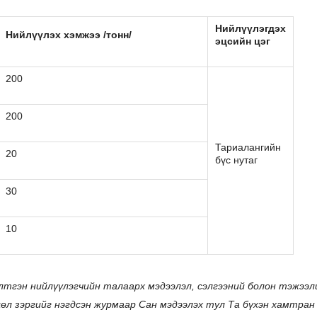
Нийлүүлэгдэх
Нийлүүлэх хэмжээ /тонн/
эцсийн цэг
200
200
Тариалангийн
20
бүс нутаг
30
10
тгэн нийлүүлэгчийн талаарх мэдээлэл, сэлгээний болон тэжээл
өл зэргийг нэгдсэн журмаар Сан мэдээлэх тул Та бүхэн хамтран