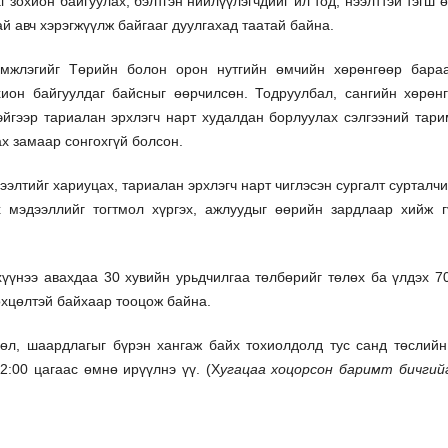
 зохион байгуулах, бэлтгэн нийлүүлэгчдийг ил тод, нээлттэй тэгш 
й авч хэрэгжүүлж байгааг дуулгахад таатай байна.
эмжлэгийг Төрийн болон орон нутгийн өмчийн хөрөнгөөр бараа
хион байгуулдаг байсныг өөрчилсөн. Тодруулбал, сангийн хөрөн
эйгээр тариалан эрхлэгч нарт худалдан борлуулах сэлгээний тар
ах замаар сонгохгүй болсон.
гээлтийг хариуцах, тариалан эрхлэгч нарт чиглэсэн сургалт сурталчи
х мэдээллийг тогтмол хүргэх, ажлуудыг өөрийн зардлаар хийж г
үүнээ авахдаа 30 хувийн урьдчилгаа төлбөрийг төлөх ба үлдэх 7
өхцөлтэй байхаар тооцож байна.
цөл, шаардлагыг бүрэн хангаж байх тохиолдолд тус санд төслий
2:00 цагаас өмнө ирүүлнэ үү. (Х
угацаа хоцорсон баримт бичгий