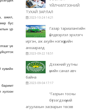
өрсөлдөх
ҮЙЛЧИЛГЭЭНИЙ
ТУХАЙ ЗАРЛАЛ
, ажил,
2023-10-24 14:21
гөөр бус
Газар тариалангийн
имлын үр
үйлдвэрлэл эрхлэгч
иргэн, аж ахуйн нэгжүүдийн
лгааг үе
анхааралд
үйцэтгэх
2023-09-22 18:51
Дээжний уутны
0 хувийн
үнийн санал авч
байна
2023-09-04 17:17
н баримт
г хүлээн
“Газрын тосны
бүтээгдэхүүний
агуулахын засварын төсөв