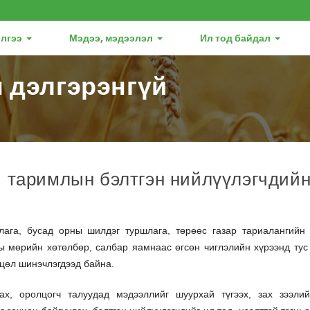
лгээ
Мэдээ, мэдээлэл
Ил тод байдал
 дэлгэрэнгүй
й таримлын бэлтгэн нийлүүлэгчдий
лага, бусад орны шилдэг туршлага, төрөөс газар тариалангийн
ы мөрийн хөтөлбөр, салбар яамнаас өгсөн чиглэлийн хүрээнд тус
хцөл шинэчлэгдээд байна.
ах, оролцогч талуудад мэдээллийг шуурхай түгээх, зах зээлий