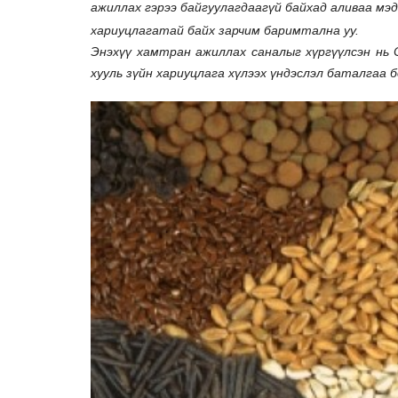
ажиллах гэрээ байгуулагдаагүй байхад алив
аа мэд
хариуцлагатай байх зарчим баримтална уу.
Энэхүү хамтран ажиллах саналыг хүргүүлсэн нь 
хууль зүйн хариуцлага хүлээх үндэслэл баталгаа б