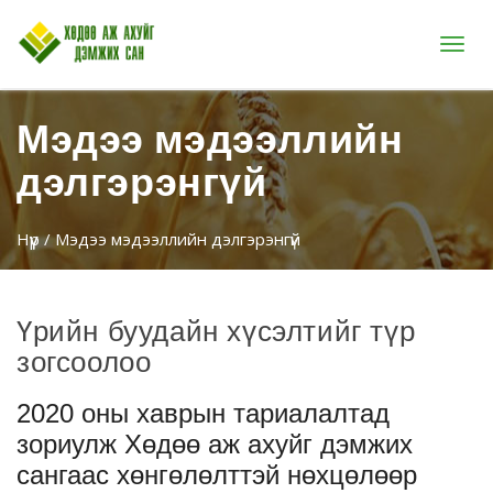
Цэс
Мэдээ мэдээллийн
дэлгэрэнгүй
Нүүр
/ Мэдээ мэдээллийн дэлгэрэнгүй
Үрийн буудайн хүсэлтийг түр
зогсоолоо
2020 оны хаврын тариалалтад
зориулж Хөдөө аж ахуйг дэмжих
сангаас хөнгөлөлттэй нөхцөлөөр