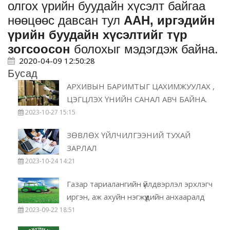
олгох үрийн буудайн хүсэлт байгаа
нөөцөөс давсан тул
ААН, иргэдийн
үрийн буудайн хүсэлтийг түр
зогсоосон
болохыг мэдэгдэж байна.
2020-04-09 12:50:28
Бусад
АРХИВЫН БАРИМТЫГ ЦАХИМЖУУЛАХ ,
ЦЭГЦЛЭХ ҮНИЙН САНАЛ АВЧ БАЙНА.
2023-10-27 15:15
ЗӨВЛӨХ ҮЙЛЧИЛГЭЭНИЙ ТУХАЙ
ЗАРЛАЛ
2023-10-24 14:21
Газар тариалангийн үйлдвэрлэл эрхлэгч
иргэн, аж ахуйн нэгжүүдийн анхааралд
2023-09-22 18:51