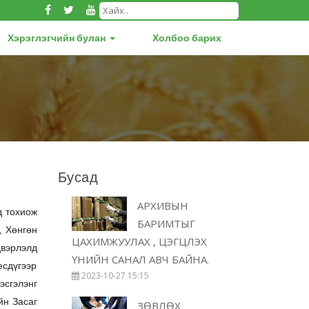
Хэрэглэгчийн булан
Холбоо барих
Бусад
АРХИВЫН
д тохиож
БАРИМТЫГ
, Хөнгөн
ЦАХИМЖУУЛАХ , ЦЭГЦЛЭХ
двэрлэлд
ҮНИЙН САНАЛ АВЧ БАЙНА.
есдүгээр
2023-10-27 15:15
эсгэлэнг
йн Засаг
ЗӨВЛӨХ