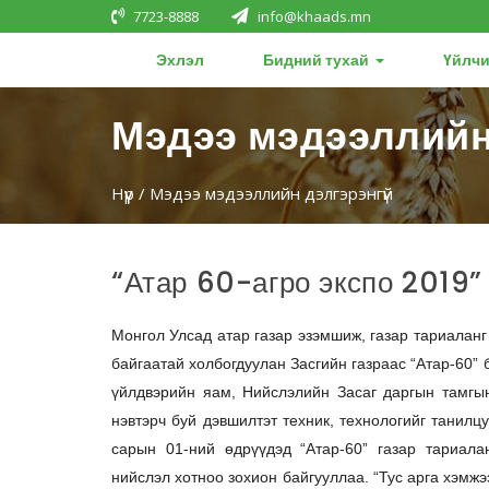
7723-8888
info@khaads.mn
Эхлэл
Бидний тухай
Үйлчи
Мэдээ мэдээллийн
Нүүр
/ Мэдээ мэдээллийн дэлгэрэнгүй
“Атар 60-агро экспо 2019”
Монгол Улсад атар газар эзэмшиж, газар тариаланг
байгаатай холбогдуулан Засгийн газраас “Атар-60”
үйлдвэрийн яам, Нийслэлийн Засаг даргын тамгын
нэвтэрч буй дэвшилтэт техник, технологийг танилц
сарын 01-ний өдрүүдэд “Атар-60” газар тариалан
нийслэл хотноо зохион байгууллаа. “Тус арга хэмж