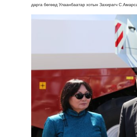
дарга бөгөөд Улаанбаатар хотын Захирагч С.Амарса