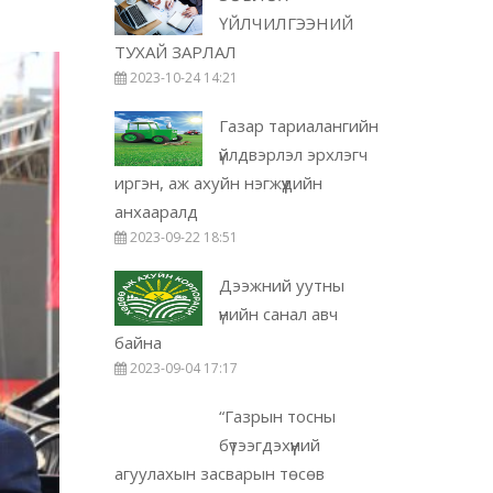
ҮЙЛЧИЛГЭЭНИЙ
ТУХАЙ ЗАРЛАЛ
2023-10-24 14:21
Газар тариалангийн
үйлдвэрлэл эрхлэгч
иргэн, аж ахуйн нэгжүүдийн
анхааралд
2023-09-22 18:51
Дээжний уутны
үнийн санал авч
байна
2023-09-04 17:17
“Газрын тосны
бүтээгдэхүүний
агуулахын засварын төсөв