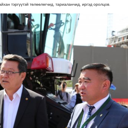
йхан тэргүүтэй төлөөлөгчид, тариаланчид, иргэд оролцов.