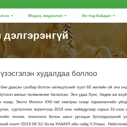
лгээ
Мэдээ, мэдээлэл
Ил тод байдал
 дэлгэрэнгүй
 үзэсгэлэн худалдаа боллоо
 бие даасан салбар болгон хөгжүүлсний түүхт 60 жилийн ой энэ он
 бүтээлч ажлын төлөвлөгөөг баталсан.
Энэ удаа Хүнс, Хөдөө аж ахуй
 газар, Экспо Монгол ХХК-тай хамтран газар тариалангийн үйл
уулах, сурталчлах зорилгоор 2019 оны наймдугаар сарын 31-нээс 
гийн техник, технологи болон шинэ ургацын бүтээгдэхүүний үз
ээний нээлт /2019.08.31/ болж ХХААХҮ-ийн сайд Ч.Улаан, Нийслэли