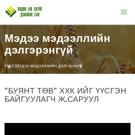
Цэс
Мэдээ мэдээллийн
дэлгэрэнгүй
Нүүр
/ Мэдээ мэдээллийн дэлгэрэнгүй
“БУЯНТ ТӨВ” ХХК ИЙГ ҮҮСГЭН
БАЙГУУЛАГЧ Ж.САРУУЛ