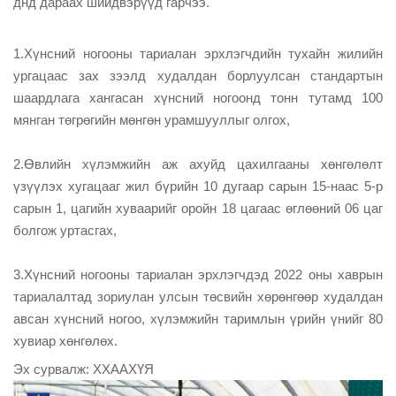
днд дараах шийдвэрүүд гарчээ.
1.Хүнсний ногооны тариалан эрхлэгчдийн тухайн жилийн 
ургацаас зах зээлд худалдан борлуулсан стандартын 
шаардлага хангасан хүнсний ногоонд тонн тутамд 100 
мянган төгрөгийн мөнгөн урамшууллыг олгох, 
2.Өвлийн хүлэмжийн аж ахуйд цахилгааны хөнгөлөлт 
үзүүлэх хугацааг жил бүрийн 10 дугаар сарын 15-наас 5-р 
сарын 1, цагийн хуваарийг оройн 18 цагаас өглөөний 06 цаг 
болгож уртасгах,  
3.Хүнсний ногооны тариалан эрхлэгчдэд 2022 оны хаврын 
тариалалтад зориулан улсын төсвийн хөрөнгөөр худалдан 
авсан хүнсний ногоо, хүлэмжийн таримлын үрийн үнийг 80 
хувиар хөнгөлөх.
Эх сурвалж: 
Х
ХААХҮЯ