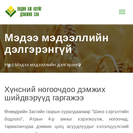
Цэс
Мэдээ мэдээллийн
дэлгэрэнгүй
Нүүр
/ Мэдээ мэдээллийн дэлгэрэнгүй
Хүнсний ногоочдоо дэмжих
шийдвэрүүд гаргажээ
Өнөөдрийн Засгийн газрын хуралдаанаар "Шинэ сэргэлтийн 
бодлого”, Атрын 4-р аяныг хэрэгжүүлж, ногоочид, 
тариаланчдаа дэмжих цогц асуудлуудыг хэлэлцүүлсний 