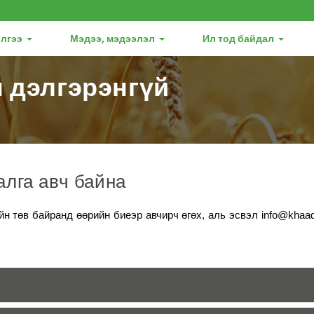
лгээ
Мэдээ, мэдээлэл
Ил тод байдал
 дэлгэрэнгүй
лга авч байна
н төв байранд өөрийн биеэр авчирч өгөх, аль эсвэл info@khaa