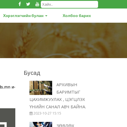
Хэрэглэгчийн булан
Холбоо барих
Бусад
АРХИВЫН
ds.mn и-
БАРИМТЫГ
ЦАХИМЖУУЛАХ , ЦЭГЦЛЭХ
ҮНИЙН САНАЛ АВЧ БАЙНА.
2023-10-27 15:15
ЗӨВЛӨХ