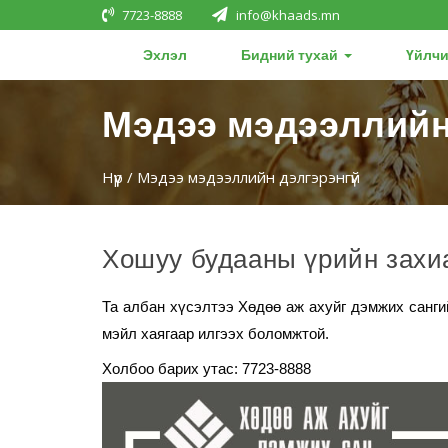
7723-8888
info@khaads.mn
Эхлэл
Бидний тухай
Үйлчи
Мэдээ мэдээллийн
Нүүр
/ Мэдээ мэдээллийн дэлгэрэнгүй
Хошуу будааны үрийн захиа
Та албан хүсэлтээ Хөдөө аж ахуйг дэмжих сангий
мэйл хаягаар илгээх боломжтой.
Холбоо барих утас: 7723-8888