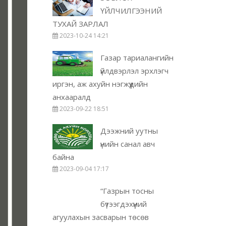
ҮЙЛЧИЛГЭЭНИЙ
ТУХАЙ ЗАРЛАЛ
2023-10-24 14:21
Газар тариалангийн
үйлдвэрлэл эрхлэгч
иргэн, аж ахуйн нэгжүүдийн
анхааралд
2023-09-22 18:51
Дээжний уутны
үнийн санал авч
байна
2023-09-04 17:17
“Газрын тосны
бүтээгдэхүүний
агуулахын засварын төсөв