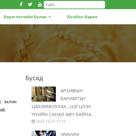
Хэрэглэгчийн булан
Холбоо барих
Бусад
АРХИВЫН
БАРИМТЫГ
с эхлэн
ЦАХИМЖУУЛАХ , ЦЭГЦЛЭХ
ой.
ҮНИЙН САНАЛ АВЧ БАЙНА.
2023-10-27 15:15
ЗӨВЛӨХ