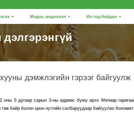
лгээ
Мэдээ, мэдээлэл
Ил тод байдал
 дэлгэрэнгүй
хууны дэмжлэгийн гэрээг байгуулж
2 оны 5 дугаар сарын 3-ны өдрөөс буюу ирэх Мягмар гаригаа
н төв байр болон орон нутгийн салбаруудаар байгуулах боломжт