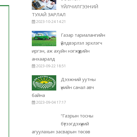
ҮЙЛЧИЛГЭЭНИЙ
ТУХАЙ ЗАРЛАЛ
2023-10-24 14:21
Газар тариалангийн
үйлдвэрлэл эрхлэгч
иргэн, аж ахуйн нэгжүүдийн
анхааралд
2023-09-22 18:51
Дээжний уутны
үнийн санал авч
байна
2023-09-04 17:17
“Газрын тосны
бүтээгдэхүүний
агуулахын засварын төсөв