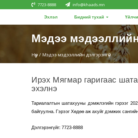
7723-8888
info@khaads.mn
Эхлэл
Бидний тухай
Үйлчи
Мэдээ мэдээллийн
Нүүр
/ Мэдээ мэдээллийн дэлгэрэнгүй
Ирэх Мягмар гаригаас шата
эхэлнэ
Тариалалтын шатахууны дэмжлэгийн гэрээг 202
байгуулна.
Гэрээг Хөдөө аж ахуйг дэмжих сангий
Дэлгэрэнгүйг: 7723-8888