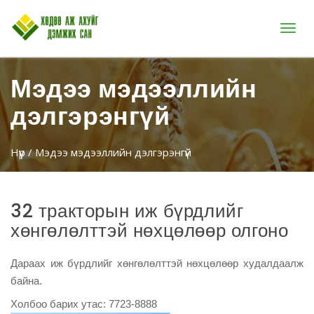
Цэс
Мэдээ мэдээллийн
дэлгэрэнгүй
Нүүр
/ Мэдээ мэдээллийн дэлгэрэнгүй
32 тракторын иж бүрдлийг
хөнгөлөлттэй нөхцөлөөр олгоно
Дараах иж бүрдлийг хөнгөлөлттэй нөхцөлөөр худалдаалж 
байна.
Холбоо барих утас: 7723-8888