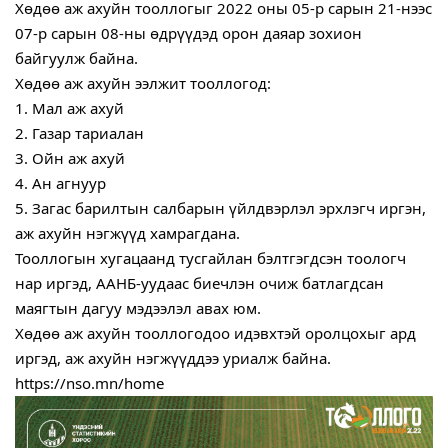
Хөдөө аж ахуйн тооллогыг 2022 оны 05-р сарын 21-нээс 
07-р сарын 08-ны өдрүүдэд орон даяар зохион 
байгуулж байна.
Хөдөө аж ахуйн ээлжит тооллогод:
1. Мал аж ахуй
2. Газар тариалан
3. Ойн аж ахуй
4. Ан агнуур 
5. Загас барилтын салбарын үйлдвэрлэл эрхлэгч иргэн, 
аж ахуйн нэгжүүд хамрагдана. 
Тооллогын хугацаанд тусгайлан бэлтгэгдсэн тоологч 
нар иргэд, ААНБ-уудаас биечлэн очиж батлагдсан 
маягтын дагуу мэдээлэл авах юм. 
Хөдөө аж ахуйн тооллогодоо идэвхтэй оролцохыг ард 
иргэд, аж ахуйн нэгжүүддээ уриалж байна.  
https://nso.mn/home