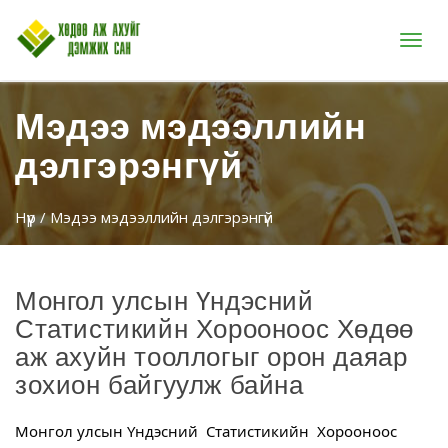
Цэс
Мэдээ мэдээллийн
дэлгэрэнгүй
Нүүр
/ Мэдээ мэдээллийн дэлгэрэнгүй
Монгол улсын Үндэсний
Статистикийн Хорооноос Хөдөө
аж ахуйн тооллогыг орон даяар
зохион байгуулж байна
Монгол улсын Үндэсний  Статистикийн  Хорооноос 