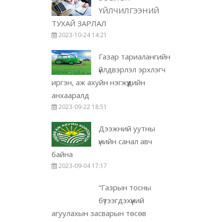
ҮЙЛЧИЛГЭЭНИЙ
ТУХАЙ ЗАРЛАЛ
2023-10-24 14:21
Газар тариалангийн
үйлдвэрлэл эрхлэгч
иргэн, аж ахуйн нэгжүүдийн
анхааралд
2023-09-22 18:51
Дээжний уутны
үнийн санал авч
байна
2023-09-04 17:17
“Газрын тосны
бүтээгдэхүүний
агуулахын засварын төсөв