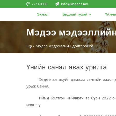
7723-8888
info@khaads.mn
Эхлэл
Бидний тухай
Үйлчи
Мэдээ мэдээллийн
Нүүр
/ Мэдээ мэдээллийн дэлгэрэнгүй
Үнийн санал авах урилга
Хөдөө аж ахуйг дэмжих сангийн ажилчдын
урьж байна.
Иймд бэлтгэн нийлүүлэгч та бүхэн 2022
ирүүлнэ үү