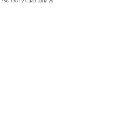
758 тоот утсаар авна уу.