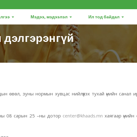
лгээ
Мэдээ, мэдээлэл
Ил тод байдал
 дэлгэрэнгүй
 өвөл, зуны нормын хувцас нийлүүлэх тухай үнийн санал ирү
 оны 08 сарын 25 –ны дотор
center@khaads.mn
хаягаар үнийн