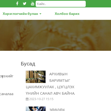
Хэрэглэгчийн булан
Холбоо барих
Бусад
АРХИВЫН
үлэхийг
БАРИМТЫГ
ЦАХИМЖУУЛАХ , ЦЭГЦЛЭХ
ҮНИЙН САНАЛ АВЧ БАЙНА.
 саналаа
2023-10-27 15:15
ЗӨВЛӨХ