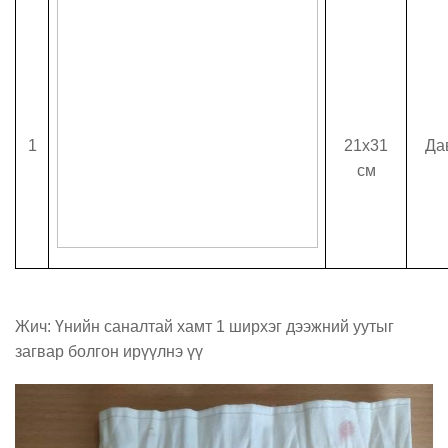
1
21
x
31
Да
см
Жич: Үнийн саналтай хамт 1 ширхэг дээжний уутыг
загвар болгон ирүүлнэ үү