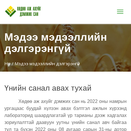
Цэс
Мэдээ мэдээллийн
дэлгэрэнгүй
Нүүр
/ Мэдээ мэдээллийн дэлгэрэнгүй
Үнийн санал авах тухай
Хөдөө аж ахуйг дэмжих
сан нь 2022 оны намрын
ургацаас буудай хүлээн авах бэлтгэл ажлын хүрээнд
лабораторид шаардлагатай үр тарианы дээж хадгалах
зориулалттай даавуун уутны үнийн санал авч байгаа
тул та бүхэн 2022 оны 08 дугаар сарын 31-ны дотор