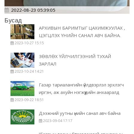
2022-08-23 05:39:05
Бусад
АРХИВЫН БАРИМТЫГ ЦАХИМЖУУЛАХ ,
ЦЭГЦЛЭХ ҮНИЙН САНАЛ АВЧ БАЙНА.
2023-10-27 15:15
ЗӨВЛӨХ ҮЙЛЧИЛГЭЭНИЙ ТУХАЙ
ЗАРЛАЛ
2023-10-24 14:21
Газар тариалангийн үйлдвэрлэл эрхлэгч
иргэн, аж ахуйн нэгжүүдийн анхааралд
2023-09-22 18:51
Дээжний уутны үнийн санал авч байна
2023-09-04 17:17
“Газрын тосны бүтээгдэхүүний агуулахын