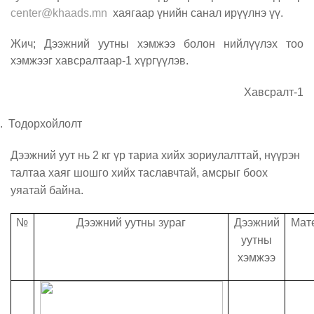
center@khaads.mn
хаягаар үнийн санал ирүүлнэ үү.
Жич
;
Дээжний уутны хэмжээ болон нийлүүлэх тоо
хэмжээг хавсралтаар
-1
хүргүүлэв.
Хавсралт
-1
.
Тодорхойлолт
Дээжний уут нь 2 кг үр тариа хийх зориулалттай, нүүрэн
талтаа хаяг шошго
хийх таславчтай, амсрыг боох
уяатай байна.
№
Дээжний уутны зураг
Дээжний
Мат
уутны
хэмжээ