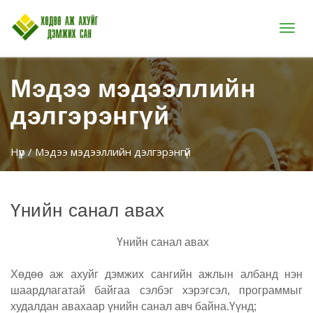
Цэс
Мэдээ мэдээллийн
дэлгэрэнгүй
Нүүр
/ Мэдээ мэдээллийн дэлгэрэнгүй
Үнийн санал авах
Үнийн санал авах
Хөдөө аж ахуйг дэмжих сан
гийн ажлын албанд нэн
шаардлагатай
байгаа сэлбэг хэрэгсэл, программыг
худалдан авахаар
үнийн санал авч бай
на.Үүнд
;