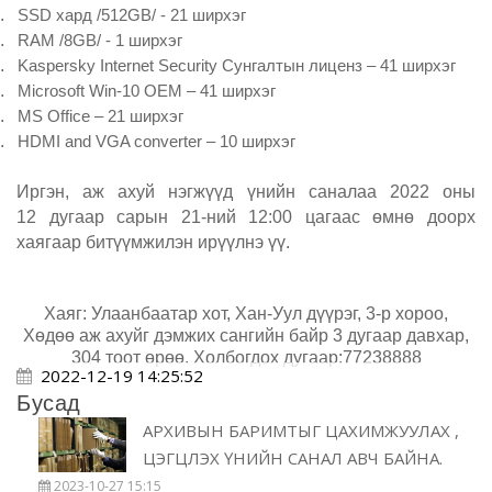
.
SSD хард
/512
GB
/ - 21 ширхэг
.
RAM /8GB/
- 1 ширхэг
.
Kaspersky Internet Security Сунгалтын лиценз
– 41 ширхэг
.
Microsoft Win-10 OEM
– 41 ширхэг
.
MS Office
– 21 ширхэг
.
HDMI and VGA converter
– 10 ширхэг
Иргэн, аж ахуй нэгжүүд
үнийн саналаа 2022 оны
12 д
у
г
аа
р сарын 21-н
ий
1
2:00
цагаас өмнө доорх
хаягаар битүүмжилэн
ирүүлнэ үү
.
Хаяг: Улаанбаатар хот, Хан-Уул дүүрэг, 3-р хороо,
Хөдөө аж ахуйг дэмжих сангийн байр 3 дугаар давхар,
304 тоот өрөө. Холбогдох дугаар
:77238888
2022-12-19 14:25:52
Бусад
АРХИВЫН БАРИМТЫГ ЦАХИМЖУУЛАХ ,
ЦЭГЦЛЭХ ҮНИЙН САНАЛ АВЧ БАЙНА.
2023-10-27 15:15