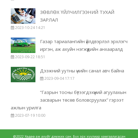
ЗӨВЛӨХ ҮЙЛЧИЛГЭЭНИЙ ТУХАЙ
ЗАРЛАЛ
2023-10-24 14:21
Газар тариалангийн үйлдвэрлэл эрхлэгч
иргэн, аж ахуйн нэгжүүдийн анхааралд
2023-09-22 18:51
Дээжний уутны үнийн санал авч байна
2023-09-04 17:17
“Газрын тосны бүтээгдэхүүний агуулахын
засварын төсөв боловсруулах” гэрээт
ажлын урилга
2023-07-19 10:00
@2022 Хөдөө аж ахуйг дэмжих сан. Бүх эрх хуулиар хамгаалагдсан