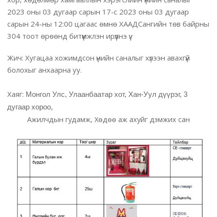
2023 оны 03 дугаар сарын 17-с 2023 оны 03 дугаар
сарын 24-ны 12
:00
цагаас өмнө ХААДСангийн төв байрны
304 тоот өрөөнд битүүмжлэн ирүүлнэ үү.
Жич
:
Хугацаа хожимдсон үнийн саналыг хүлээн авахгүй
болохыг анхаарна уу.
Хаяг:
Монгол Улс, Улаанбаатар хот, Хан-Уул дүүрэг, 3
дугаар хороо,
Ажилчдын гудамж, Хөдөө аж ахуйг дэмжих сан