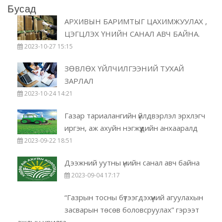
Бусад
АРХИВЫН БАРИМТЫГ ЦАХИМЖУУЛАХ ,
ЦЭГЦЛЭХ ҮНИЙН САНАЛ АВЧ БАЙНА.
2023-10-27 15:15
ЗӨВЛӨХ ҮЙЛЧИЛГЭЭНИЙ ТУХАЙ
ЗАРЛАЛ
2023-10-24 14:21
Газар тариалангийн үйлдвэрлэл эрхлэгч
иргэн, аж ахуйн нэгжүүдийн анхааралд
2023-09-22 18:51
Дээжний уутны үнийн санал авч байна
2023-09-04 17:17
“Газрын тосны бүтээгдэхүүний агуулахын
засварын төсөв боловсруулах” гэрээт