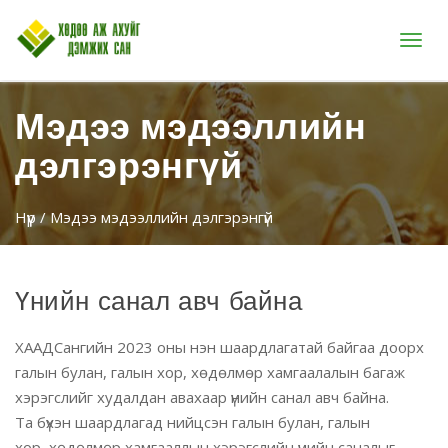
Цэс
Мэдээ мэдээллийн
дэлгэрэнгүй
Нүүр
/ Мэдээ мэдээллийн дэлгэрэнгүй
Үнийн санал авч байна
ХААДСангийн 2023 оны нэн шаардлагатай байгаа доорх
галын булан, галын хор, хөдөлмөр хамгаалалын багаж
хэрэгслийг худалдан авахаар үнийн санал авч байна.
Та бүхэн шаардлагад нийцсэн
галын булан, галын
хор,
хөдөлмөр хамгааллын хэрэгслийн үнийн саналыг