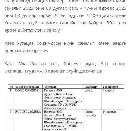
шаардлагад нийцсэн камер, тоног төхөөрөмжийн үнийн
саналыг 2023 оны 03 дугаар сарын 17-ны өдрөөс 2023
оны 03 дугаар сарын 24-ны өдрийн 12:00 цагаас өмнө
Хөдөө аж ахуйг дэмжих сангийн төв байрны 304 тоот
өрөөнд битүүмжлэн ирүүлнэ үү.
Жич: хугацаа хожимдсон үнийн саналыг хүлээн авахгүй
болохыг анхаарна уу
Хаяг: Улаанбаатар хот, Хан-Уул дүүрэг, 3-р хороо,
ажилчдын гудамж, Хөдөө аж ахуйг дэмжих сан,