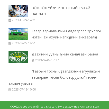
ЗӨВЛӨХ ҮЙЛЧИЛГЭЭНИЙ ТУХАЙ
ЗАРЛАЛ
2023-10-24 14:21
Газар тариалангийн үйлдвэрлэл эрхлэгч
иргэн, аж ахуйн нэгжүүдийн анхааралд
2023-09-22 18:51
Дээжний уутны үнийн санал авч байна
2023-09-04 17:17
“Газрын тосны бүтээгдэхүүний агуулахын
засварын төсөв боловсруулах” гэрээт
ажлын урилга
2023-07-19 10:00
@2022 Хөдөө аж ахуйг дэмжих сан. Бүх эрх хуулиар хамгаалагдсан