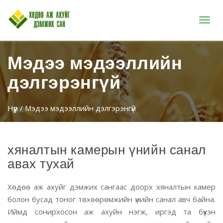
Цэс
Мэдээ мэдээллийн
дэлгэрэнгүй
Нүүр
/ Мэдээ мэдээллийн дэлгэрэнгүй
хяналтын камерын үнийн санал
авах тухай
Хөдөө аж ахуйг дэмжих сангаас доорх хяналтын камер
болон бусад тоног төхөөрөмжийн үнийн санал авч байна.
Иймд сонирхосон аж ахуйн нэгж, иргэд та бүхэн