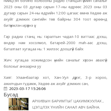
нийцсэн богино холбооны радио станцын үнийн саналыг
2023 оны 03 дугаар сарын 17-ны өдрөөс 2023 оны 03
дугаар сарын 24-ны өдрийн 12:00 цагаас өмнө Хөдөө аж
ахуйг дэмжих сангийн төв байрны 304 тоот өрөөнд
битүүмжлэн ирүүлнэ үү.
Гар радиа станц нь: гаралтын чадал-10 ваттаас дээш,
өндөр нам хосолмол, батарей-2000
mah-
аас дээш,
баталгаат хугацаа нь: 1 жилээс доошгүй байх
Жич: хугацаа хожимдсон үнийн саналыг хүлээн авахгүй
болохыг анхаарна уу
Хаяг: Улаанбаатар хот, Хан-Уул дүүрэг, 3-р хороо,
ажилчдын гудамж, Хөдөө аж ахуйг дэмжих сан,
2023-03-17 15:26:06
Бусад
АРХИВЫН БАРИМТЫГ ЦАХИМЖУУЛАХ ,
ЦЭГЦЛЭХ ҮНИЙН САНАЛ АВЧ БАЙНА.