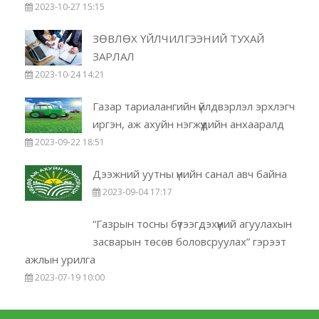
2023-10-27 15:15
ЗӨВЛӨХ ҮЙЛЧИЛГЭЭНИЙ ТУХАЙ
ЗАРЛАЛ
2023-10-24 14:21
Газар тариалангийн үйлдвэрлэл эрхлэгч
иргэн, аж ахуйн нэгжүүдийн анхааралд
2023-09-22 18:51
Дээжний уутны үнийн санал авч байна
2023-09-04 17:17
“Газрын тосны бүтээгдэхүүний агуулахын
засварын төсөв боловсруулах” гэрээт
ажлын урилга
2023-07-19 10:00