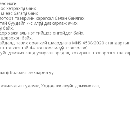
ээс
ихгүй
оос
хэтрэхгүй
байх
м-ээс
багагүй
байх
 моторт
тээврийн
хэрэгсэл
бэлэн
байлгах
 буудайг 7-с илүүгүй давхарлаж ачих
й байх,
дор хаяж аль нэг тийшээ онгойдог байх,
 цэвэрхэн байх,
байдалд тавих ерөнхий шаардлага
MNS 4598:2020
стандартыг
эш тэнхлэгтэй 44 тонноос илүүгүй тээвэрлэх
)
уйг дэмжих санд учирсан эрсдэл, хохирлыг тээвэрлэгч тал ха
ахгүй болохыг анхаарна уу
оо, ажилчдын гудамж, Хөдөө аж ахуйг дэмжих сан,