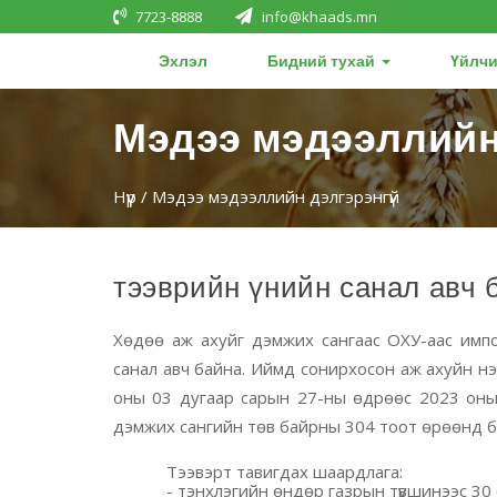
7723-8888
info@khaads.mn
Эхлэл
Бидний тухай
Үйлчи
Мэдээ мэдээллийн
Нүүр
/ Мэдээ мэдээллийн дэлгэрэнгүй
тээврийн үнийн санал авч 
Хөдөө аж ахуйг дэмжих сангаас
ОХУ-аас имп
санал авч байна. Иймд сонирхосон аж ахуйн нэ
оны 03 дугаар сарын 27-ны өдрөөс 2023 оны 
дэмжих сангийн төв байрны 304 тоот өрөөнд битүү
Тээвэрт тавигдах шаардлага:
- тэнхлэгийн
өндөр
газрын
түвшинээс 30