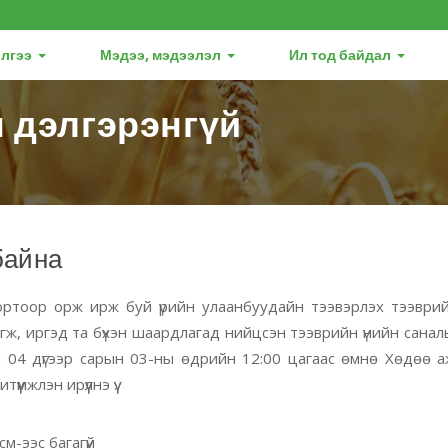
лгээ
Мэдээ, мэдээлэл
Ил тод байдал
 дэлгэрэнгүй
байна
ортоор орж ирж буй үрийн улаанбуудайн тээвэрлэх тээврий
гж, иргэд та бүхэн шаардлагад нийцсэн тээврийн үнийн санал
04 дүгээр сарын 03-ны өдрийн 12:00 цагаас өмнө Хөдөө а
мжлэн ирүүлнэ үү.
 см-ээс
багагүй