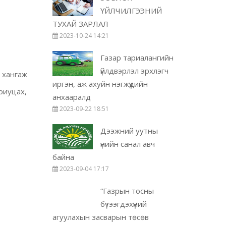
ҮЙЛЧИЛГЭЭНИЙ
ТУХАЙ ЗАРЛАЛ
2023-10-24 14:21
Газар тариалангийн
үйлдвэрлэл эрхлэгч
 хангаж
иргэн, аж ахуйн нэгжүүдийн
риуцах,
анхааралд
2023-09-22 18:51
Дээжний уутны
үнийн санал авч
байна
2023-09-04 17:17
“Газрын тосны
бүтээгдэхүүний
агуулахын засварын төсөв