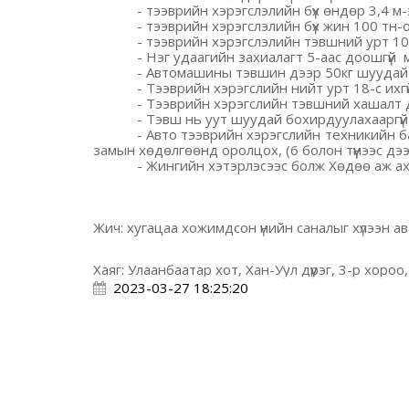
- тээврийн
хэрэгслэлийн
бүх
өндөр 3,
4
м-
- тээврийн
хэрэгслэлийн
бүх
жин
10
0 тн-
- тээврийн
хэрэгслэлийн
тэвшний
урт
10
-
Нэг удаагийн захиалагт 5-аас доошгүй
- Автомашины тэвшин дээр 50кг шуудайтай
- Тээврийн хэрэгслийн нийт урт 18-с ихгү
- Тээврийн хэрэгслийн тэвшний хашалт 
- Тэвш нь уут шуудай бохирдуулахааргүй
- Авто тээврийн хэрэгслийн техникийн 
замын хөдөлгөөнд оролцох,
(
6 болон түүнээс дэ
- Жингийн хэтэрлэсээс болж Хөдөө аж ах
Жич: хугацаа хожимдсон үнийн саналыг хүлээн ав
Хаяг: Улаанбаатар хот, Хан-Уул дүүрэг, 3-р хор
2023-03-27 18:25:20