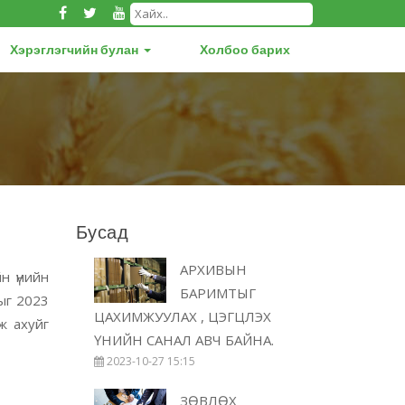
Хэрэглэгчийн булан
Холбоо барих
Бусад
АРХИВЫН
н үнийн
БАРИМТЫГ
ыг 2023
ЦАХИМЖУУЛАХ , ЦЭГЦЛЭХ
ж ахуйг
ҮНИЙН САНАЛ АВЧ БАЙНА.
2023-10-27 15:15
ЗӨВЛӨХ