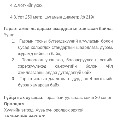
4.2.
Лоткийг ухах,
4.3.
Урт 250 метр, шугамын диаметр /ф 219/
Гэрэ
эт ажил нь дараах шаардлагыг хангасан байна.
Үүнд:
1.
Газрын тосны бүтээгдэхүүний агуулахын болон
бусад холбогдох стандартын шаардлага, дүрэм,
журамд нийцсэн байх,
2.
Тооцоолол үнэн зөв, боловсруулсан төсвийг
хэрэгжүүлэхэд санхүүгийн болон үйл
ажиллагааны алдаа дутагдалгүй байх,
3.
Гэрээт ажлын даалгаварт дурдсан 4 чиглэлийг
бүрэн хамарсан байх,
Гүйцэтгэх хугацаа:
Гэрээ байгуулснаас хойш 20 хоног
Оролцогч:
Хуулийн этгээд, Хувь хүн оролцох эрхтэй.
Төлбөрийн нөхцөл: