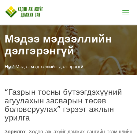
Цэс
Мэдээ мэдээллийн
дэлгэрэнгүй
Нүүр
/ Мэдээ мэдээллийн дэлгэрэнгүй
“Газрын тосны бүтээгдэхүүний
агуулахын засварын төсөв
боловсруулах” гэрээт ажлын
урилга
Зорилго:
Х
ө
д
өө
аж ахуйг дэмжих са
нгийн эзэмшлийн