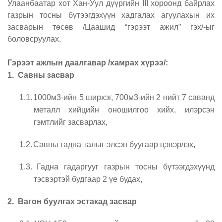
Улаанбаатар хот Хан-Уул дүүргийн
III
хороонд байрлах
газрын тосны бүтээгдэхүүн хадгалах агуулахын их
засварын төсөв /Цаашид “гэрээт ажил” гэх/-ыг
боловсруулах.
Гэрээт ажлын даалгавар /хамрах хүрээ/:
1.
Савны засвар
1.1.
1000м3-ийн 5 ширхэг, 700м3-ийн 2 нийт 7 саванд
металл хийцийн оношилгоо хийх, илэрсэн
гэмтлийг засварлах,
1.2.
Савны гадна талыг элсэн буугаар цэвэрлэх,
1.3.
Гадна гадаргууг газрын тосны бүтээгдэхүүнд
тэсвэртэй будгаар 2 үе будах,
2.
Вагон буулгах эстакад засвар