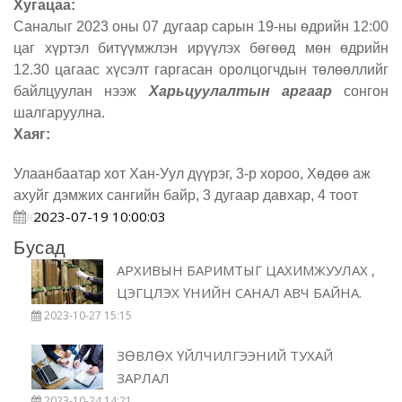
Хугацаа:
Саналыг 2023 оны 07 дугаар сарын 19-ны өдрийн 12
:
00
цаг хүртэл битүүмжлэн ирүүлэх бөгөөд мөн өдрийн
12.30 цагаас хүсэлт гаргасан оролцогчдын төлөөллийг
байлцуулан нээж
Харьцуулалтын аргаар
сонгон
шалгаруулна.
Хаяг:
Улаанбаатар хот Хан-Уул дүүрэг, 3-р хороо, Хөдөө аж
ахуйг дэмжих сангийн байр, 3 дугаар давхар, 4 тоот
2023-07-19 10:00:03
өрөө
Бусад
АРХИВЫН БАРИМТЫГ ЦАХИМЖУУЛАХ ,
ЦЭГЦЛЭХ ҮНИЙН САНАЛ АВЧ БАЙНА.
2023-10-27 15:15
ЗӨВЛӨХ ҮЙЛЧИЛГЭЭНИЙ ТУХАЙ
ЗАРЛАЛ
2023-10-24 14:21