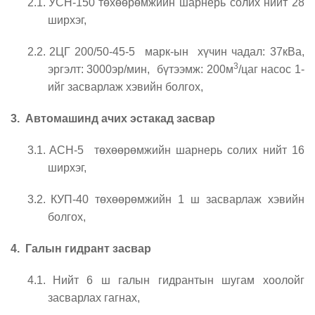
2.1.
УСН-150 төхөөрөмжийн шарнерь солих нийт 28
ширхэг,
2.2.
2ЦГ 200
/
50-45-5 марк-ын хүчин чадал: 37кВа,
3
эргэлт: 3000эр/мин, бүтээмж: 200м
/цаг насос 1-
ийг засварлаж хэвийн болгох,
3.
Автомашинд ачих эстакад засвар
3.1.
АСН-5 төхөөрөмжийн шарнерь солих нийт 16
ширхэг,
3.2.
КУП-40 төхөөрөмжийн 1 ш засварлаж хэвийн
болгох,
4.
Галын гидрант засвар
4.1.
Нийт 6 ш галын гидрантын шугам хоолойг
засварлах гагнах,