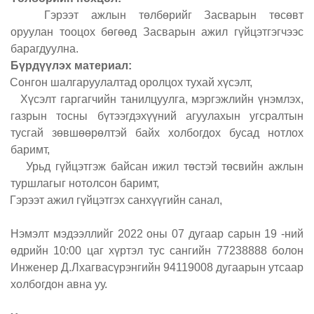
Гэрээт ажлын төлбөрийг Засварын төсөвт
оруулан тооцох бөгөөд Засварын ажил гүйцэтгэгчээс
барагдуулна.
Бүрдүүлэх материал:
Сонгон шалгаруулалтад оролцох тухай хүсэлт,
Хүсэлт гаргагчийн танилцуулга, мэргэжлийн үнэмлэх,
газрын тосны бүтээгдэхүүний агуулахын угсралтын
тусгай зөвшөөрөлтэй байх холбогдох бусад нотлох
баримт,
Урьд гүйцэтгэж байсан ижил төстэй төсвийн ажлын
туршлагыг нотолсон баримт,
Гэрээт ажил гүйцэтгэх санхүүгийн санал,
Нэмэлт мэдээллийг 2022 оны 07 дугаар сарын 19 -ний
өдрийн 10
:
00
цаг хүртэл тус сангийн 77238888 болон
Инженер Д.Лхагвасүрэнгийн 94119008 дугаарын утсаар
холбогдон авна уу.