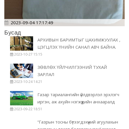
2023-09-04 17:17:49
Бусад
АРХИВЫН БАРИМТЫГ ЦАХИМЖУУЛАХ ,
ЦЭГЦЛЭХ ҮНИЙН САНАЛ АВЧ БАЙНА.
2023-10-27 15:15
ЗӨВЛӨХ ҮЙЛЧИЛГЭЭНИЙ ТУХАЙ
ЗАРЛАЛ
2023-10-24 14:21
Газар тариалангийн үйлдвэрлэл эрхлэгч
иргэн, аж ахуйн нэгжүүдийн анхааралд
2023-09-22 18:51
“Газрын тосны бүтээгдэхүүний агуулахын
засварын төсөв боловсруулах” гэрээт