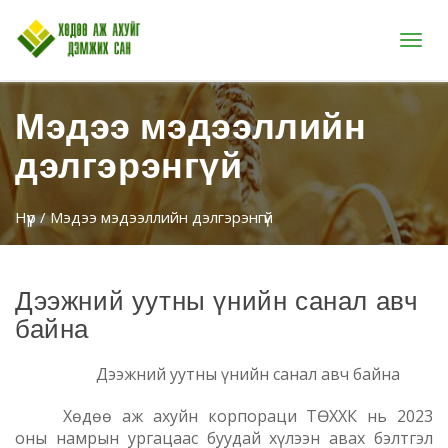
Цэс
Мэдээ мэдээллийн
дэлгэрэнгүй
Нүүр
/ Мэдээ мэдээллийн дэлгэрэнгүй
Дээжний уутны үнийн санал авч
байна
Дээжний уутны үнийн санал авч байна
Хөдөө аж ахуйн корпораци ТӨХХК нь 2023
оны намрын ургацаас буудай хүлээн авах бэлтгэл