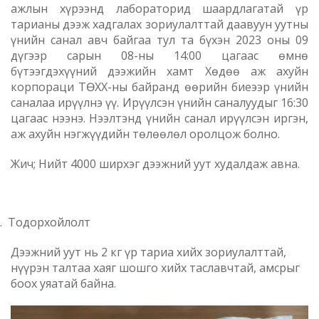
ажлын хүрээнд лабораторид шаардлагатай үр
тарианы дээж хадгалах зориулалттай даавуун уутны
үнийн санал авч байгаа тул та бүхэн 2023 оны 09
дүгээр сарын 08-ны 14:00 цагаас өмнө
бүтээгдэхүүний дээжийн хамт Хөдөө аж ахуйн
корпораци ТӨХХ-ны байранд өөрийн биеээр үнийн
саналаа ирүүлнэ үү. Ирүүлсэн үнийн саналуудыг 16:30
цагаас нээнэ. Нээлтэнд үнийн санал ирүүлсэн иргэн,
аж ахуйн нэгжүүдийн төлөөлөл оролцож болно.
Жич
; Нийт 4000 ширхэг дээжний уут худалдаж авна.
.
Тодорхойлолт
Дээжний уут нь 2 кг үр тариа хийх зориулалттай,
нүүрэн талтаа хаяг шошго хийх таславчтай, амсрыг
боох уяатай байна.