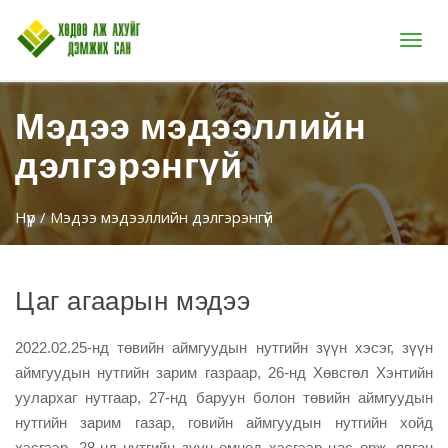
Цэс
Мэдээ мэдээллийн
дэлгэрэнгүй
Нүүр
/ Мэдээ мэдээллийн дэлгэрэнгүй
Цаг агаарын мэдээ
2022.02.25-нд төвийн аймгуудын нутгийн зүүн хэсэг, зүүн
аймгуудын нутгийн зарим газраар, 26-нд Хөвсгөл Хэнтийн
уулархаг нутгаар, 27-нд баруун болон төвийн аймгуудын
нутгийн зарим газар, говийн аймгуудын нутгийн хойд
хэсгээр, 28-нд нутгийн зүүн өмнөд хэсгээр цас орж, явган