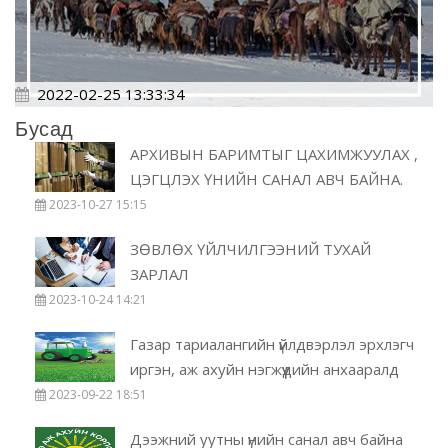
2022-02-25 13:33:34
Бусад
АРХИВЫН БАРИМТЫГ ЦАХИМЖУУЛАХ ,
ЦЭГЦЛЭХ ҮНИЙН САНАЛ АВЧ БАЙНА.
2023-10-27 15:15
ЗӨВЛӨХ ҮЙЛЧИЛГЭЭНИЙ ТУХАЙ
ЗАРЛАЛ
2023-10-24 14:21
Газар тариалангийн үйлдвэрлэл эрхлэгч
иргэн, аж ахуйн нэгжүүдийн анхааралд
2023-09-22 18:51
Дээжний уутны үнийн санал авч байна