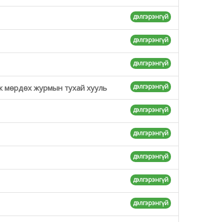
дэлгэрэнгүй
дэлгэрэнгүй
дэлгэрэнгүй
дэлгэрэнгүй
аж мөрдөх журмын тухай хууль
дэлгэрэнгүй
дэлгэрэнгүй
дэлгэрэнгүй
дэлгэрэнгүй
дэлгэрэнгүй