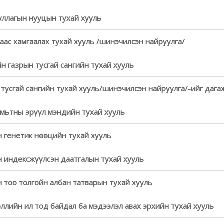
уллагын нууцын тухай хууль
аас хамгаалах тухай хууль /шинэчилсэн найруулга/
йн газрын тусгай сангийн тухай хууль
 тусгай сангийн тухай хууль/шинэчилсэн найруулга/-ийг даг
амьтны эрүүл мэндийн тухай хууль
 генетик нөөцийн тухай хууль
 индексжүүлсэн даатгалын тухай хууль
 тоо толгойн албан татварын тухай хууль
ллийн ил тод байдал ба мэдээлэл авах эрхийн тухай хууль