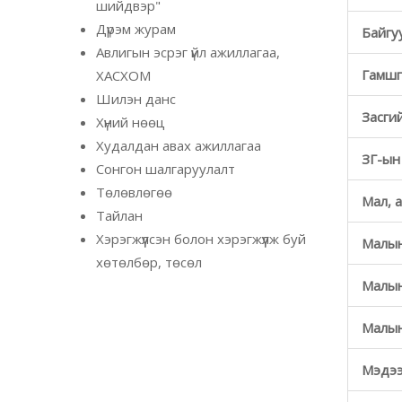
шийдвэр"
Дүрэм журам
Байгу
Авлигын эсрэг үйл ажиллагаа,
Гамшг
ХАСХОМ
Шилэн данс
Засги
Хүний нөөц
Худалдан авах ажиллагаа
ЗГ-ын
Сонгон шалгаруулалт
Төлөвлөгөө
Мал, 
Тайлан
Хэрэгжүүлсэн болон хэрэгжүүлж буй
Малын
хөтөлбөр, төсөл
Малын
Малын
Мэдээ