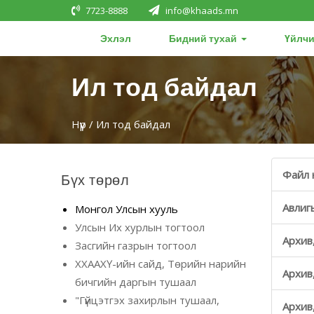
7723-8888
info@khaads.mn
Эхлэл
Бидний тухай
Үйлчи
Ил тод байдал
Нүүр
/ Ил тод байдал
Файл 
Бүх төрөл
Авлиг
Монгол Улсын хууль
Улсын Их хурлын тогтоол
Архив
Засгийн газрын тогтоол
ХХААХҮ-ийн сайд, Төрийн нарийн
Архив
бичгийн даргын тушаал
"Гүйцэтгэх захирлын тушаал,
Архив