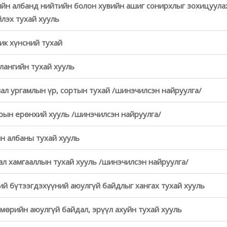
йн албанд нийтийн болон хувийн ашиг сонирхлыг зохицуула
йлэх тухай хууль
ик хүнсний тухай
лангийн тухай хууль
ал ургамлын үр, сортын тухай /шинэчилсэн найруулга/
рын ерөнхий хууль /шинэчилсэн найруулга/
н албаны тухай хууль
ал хамгааллын тухай хууль /шинэчилсэн найруулга/
ий бүтээгдэхүүний аюулгүй байдлыг хангах тухай хууль
мөрийн аюулгүй байдал, эрүүл ахуйн тухай хууль