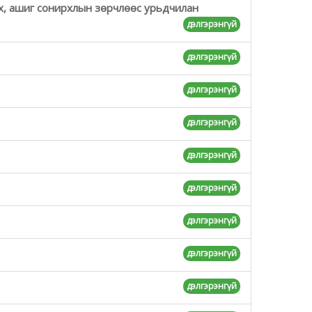
х, ашиг сонирхлын зөрчлөөс урьдчилан
дэлгэрэнгүй
дэлгэрэнгүй
дэлгэрэнгүй
дэлгэрэнгүй
дэлгэрэнгүй
дэлгэрэнгүй
дэлгэрэнгүй
дэлгэрэнгүй
дэлгэрэнгүй