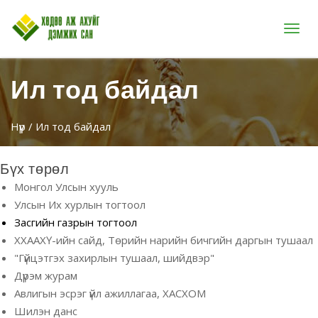
Цэс
Ил тод байдал
Нүүр
/ Ил тод байдал
Бүх төрөл
Монгол Улсын хууль
Улсын Их хурлын тогтоол
Засгийн газрын тогтоол
ХХААХҮ-ийн сайд, Төрийн нарийн бичгийн даргын тушаал
"Гүйцэтгэх захирлын тушаал, шийдвэр"
Дүрэм журам
Авлигын эсрэг үйл ажиллагаа, ХАСХОМ
Шилэн данс