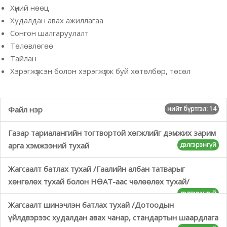
Хүний нөөц
Худалдан авах ажиллагаа
Сонгон шалгаруулалт
Төлөвлөгөө
Тайлан
Хэрэгжүүлсэн болон хэрэгжүүлж буй хөтөлбөр, төсөл
Файл нэр
нийт бүртгэл: 14
Газар тариалангийн тогтвортой хөгжлийг дэмжих зарим
арга хэмжээний тухай
дэлгэрэнгүй
Жагсаалт батлах тухай /Гаалийн албан татварыг
хөнгөлөх тухай болон НӨАТ-аас чөлөөлөх тухай/
дэлгэрэнгүй
Жагсаалт шинэчлэн батлах тухай /Дотоодын
үйлдвэрээс худалдан авах чанар, стандартын шаардлага