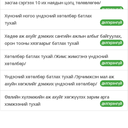
засгаа сэргээх 10 их наядын цогц төлөвлөгөө/
дэлгэрэнгүй
Хүнсний ногоо үндэсний хөтөлбөр батлах
тухай
дэлгэрэнгүй
Хөдөө аж ахуйг дэмжих сангийн ажлын албыг байгуулах,
орон тооны хязгаарыг батлах тухай
дэлгэрэнгүй
Хөтөлбөр батлах тухай /Жимс жимсгэнэ үндэсний
хөтөлбөр/
дэлгэрэнгүй
Үндэсний хөтөлбөр батлах тухай /Эрчимжсэн мал аж
ахуйн хөгжлийг дэмжих үндэсний хөтөлбөр/
дэлгэрэнгүй
Өвлийн хүлэмжийн аж ахуйг хөгжүүлэх зарим арга
хэмжээний тухай
дэлгэрэнгүй