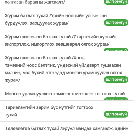
хангасан барааны жагсаалт/
дэлгэрэнгүй
Журам батлах тухай /Үрийн нөөцийн улсын сан
бүрдүүлэх, зарцуулах журам/
дэлгэрэнгүй
Журам шинэчлэн батлах тухай /Стартегийн хүнсийг
экспортлох, импортлох зөвшөөрөл олгох журам/
дэлгэрэнгүй
Журам шинэчлэн батлах тухай /Хонь,
тэмээний ноос бэлтгэж, үндэсний үйлдвэрт тушаасан
малчин, мал бүхий этгээдэд мөнгөн урамшуулал олгох
журам/
дэлгэрэнгүй
Мөнгөн урамшууллын хэмжээг шинэчлэн тогтоох тухай
дэлгэрэнгүй
Тариалангийн зарим бүс нутгийг тогтоох
тухай
дэлгэрэнгүй
Төлөвлөгөө батлах тухай /Эрүүл мэндээ хамгаалж, эдийн