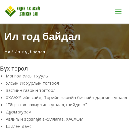
Цэс
Ил тод байдал
Нүүр
/ Ил тод байдал
Бүх төрөл
Монгол Улсын хууль
Улсын Их хурлын тогтоол
Засгийн газрын тогтоол
ХХААХҮ-ийн сайд, Төрийн нарийн бичгийн даргын тушаал
"Гүйцэтгэх захирлын тушаал, шийдвэр"
Дүрэм журам
Авлигын эсрэг үйл ажиллагаа, ХАСХОМ
Шилэн данс