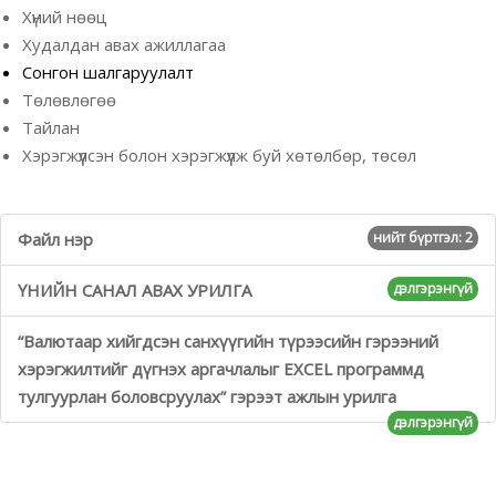
Хүний нөөц
Худалдан авах ажиллагаа
Сонгон шалгаруулалт
Төлөвлөгөө
Тайлан
Хэрэгжүүлсэн болон хэрэгжүүлж буй хөтөлбөр, төсөл
Файл нэр
нийт бүртгэл: 2
ҮНИЙН САНАЛ АВАХ УРИЛГА
дэлгэрэнгүй
“Валютаар хийгдсэн санхүүгийн түрээсийн гэрээний
хэрэгжилтийг дүгнэх аргачлалыг ЕХCEL программд
тулгуурлан боловсруулах” гэрээт ажлын урилга
дэлгэрэнгүй