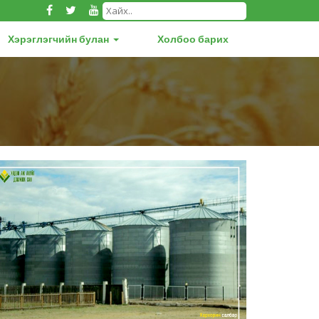
Хэрэглэгчийн булан
Холбоо барих