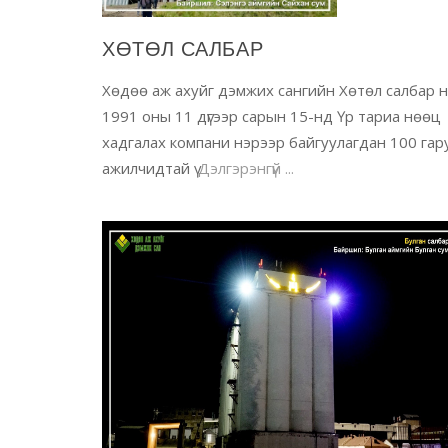
ХӨТӨЛ САЛБАР
Хөдөө аж ахуйг дэмжих сангийн Хөтөл салбар 
1991 оны 11 дүгээр сарын 15-нд Үр тариа нөөц
хадгалах компани нэрээр байгуулагдан 100 гар
ажилчидтай ү
Дэлгэрэнгүй ...