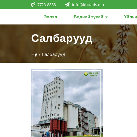
7723-8888
info@khaads.mn
Эхлэл
Бидний тухай
Үйлчи
Салбарууд
Нүүр
/ Салбарууд