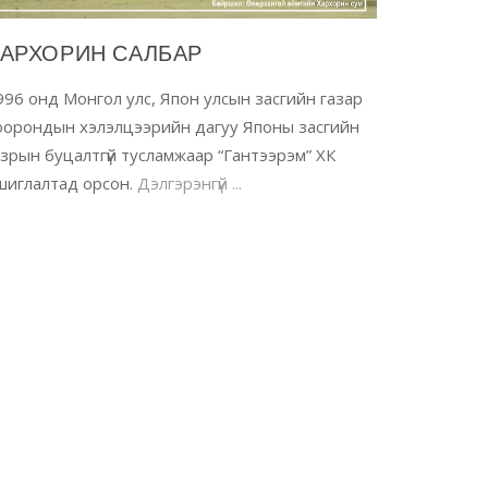
АРХОРИН САЛБАР
996 онд Монгол улс, Япон улсын засгийн газар
оорондын хэлэлцээрийн дагуу Японы засгийн
азрын буцалтгүй тусламжаар “Гантээрэм” ХК
шиглалтад орсон.
Дэлгэрэнгүй ...