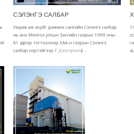
СЭЛЭНГЭ САЛБАР
Х
нь
Хөдөө аж ахуйг дэмжих сангийн Сэлэнгэ салбар
1
нь анх Монгол улсын Засгийн газрын 1999 оны
х
уй
81 дүгээр тогтоолоор ХАА-н газрын Сэлэнгэ
г
салбар нэртэйгээр Г
Дэлгэрэнгүй ...
а