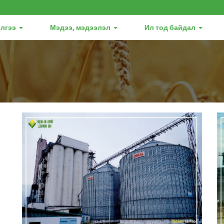
лгээ
Мэдээ, мэдээлэл
Ил тод байдал