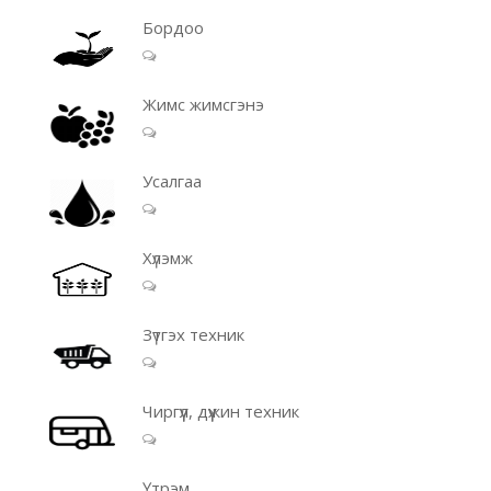
Бордоо
Жимс жимсгэнэ
Усалгаа
Хүлэмж
Зүтгэх техник
Чиргүүл, дүүжин техник
Үтрэм