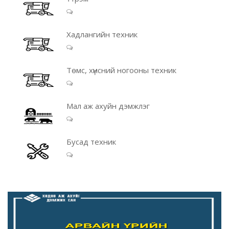
Хадлангийн техник
Төмс, хүнсний ногооны техник
Мал аж ахуйн дэмжлэг
Бусад техник