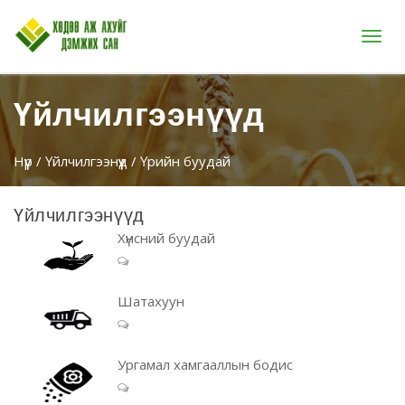
Цэс
Үйлчилгээнүүд
Нүүр
/
Үйлчилгээнүүд
/ Үрийн буудай
Үйлчилгээнүүд
Хүнсний буудай
Шатахуун
Ургамал хамгааллын бодис