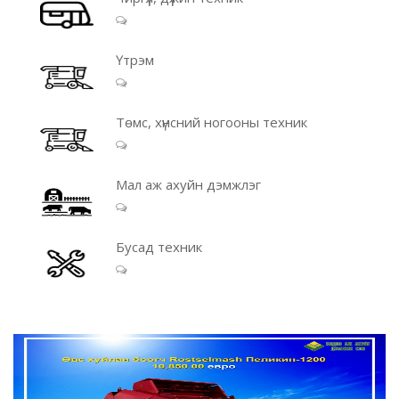
Үтрэм
Төмс, хүнсний ногооны техник
Мал аж ахуйн дэмжлэг
Бусад техник