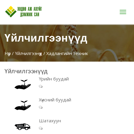
Цэс
Үйлчилгээнүүд
Нүүр
/
Үйлчилгээнүүд
/ Хадлангийн техник
Үйлчилгээнүүд
Үрийн буудай
Хүнсний буудай
Шатахуун