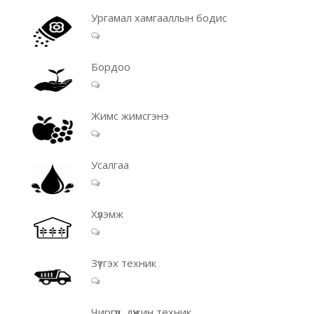
Ургамал хамгааллын бодис
Бордоо
Жимс жимсгэнэ
Усалгаа
Хүлэмж
Зүтгэх техник
Чиргүүл, дүүжин техник