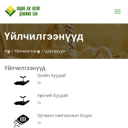
Цэс
Үйлчилгээнүүд
Нүүр
/
Үйлчилгээнүүд
/ Шатахуун
Үйлчилгээнүүд
Үрийн буудай
Хүнсний буудай
Ургамал хамгааллын бодис