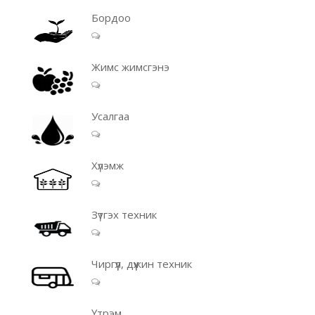
Бордоо
Жимс жимсгэнэ
Усалгаа
Хүлэмж
Зүтгэх техник
Чиргүүл, дүүжин техник
Үтрэм