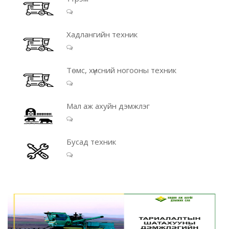
Хадлангийн техник
Төмс, хүнсний ногооны техник
Мал аж ахуйн дэмжлэг
Бусад техник