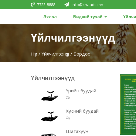
7723-8888
info@khaads.mn
Эхлэл
Бидний тухай
Үйлчи
Үйлчилгээнүүд
Нүүр
/
Үйлчилгээнүүд
/ Бордоо
Үйлчилгээнүүд
Үрийн буудай
Хүнсний буудай
Шатахуун