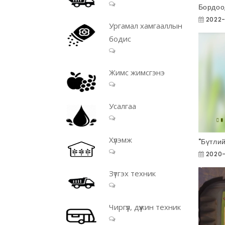
Бордоо,
2022-
Ургамал хамгааллын
бодис
Жимс жимсгэнэ
Усалгаа
Хүлэмж
"Бүтлий
2020
Зүтгэх техник
Чиргүүл, дүүжин техник