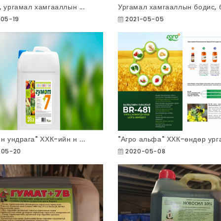
 ургамал хамгааллын ...
Ургамал хамгааллын бодис, б 
05-19
2021-05-05
н ундрага" ХХК-ийн н ...
"Агро альфа" ХХК-өндөр урга 
-05-20
2020-05-08