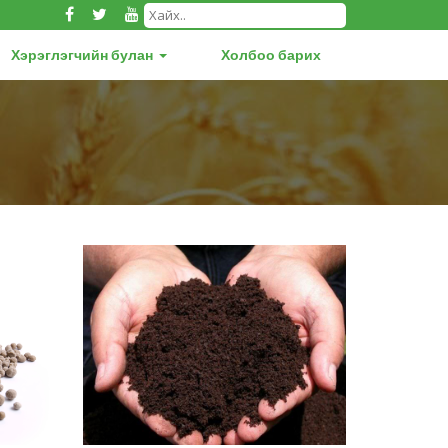
Хэрэглэгчийн булан
Холбоо барих