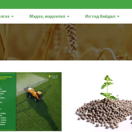
лгээ
Мэдээ, мэдээлэл
Ил тод байдал