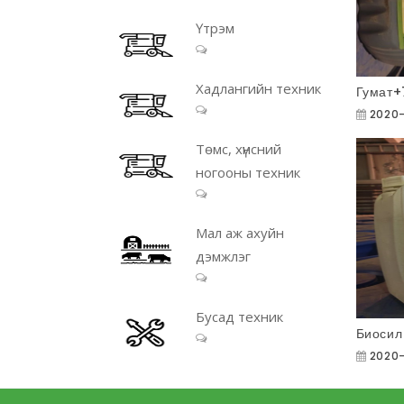
Үтрэм
Хадлангийн техник
Гумат+
2020-
Төмс, хүнсний
ногооны техник
Мал аж ахуйн
дэмжлэг
Бусад техник
Биосил
2020-