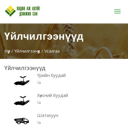
Цэс
Үйлчилгээнүүд
Нүүр
/
Үйлчилгээнүүд
/ Усалгаа
Үйлчилгээнүүд
Үрийн буудай
Хүнсний буудай
Шатахуун