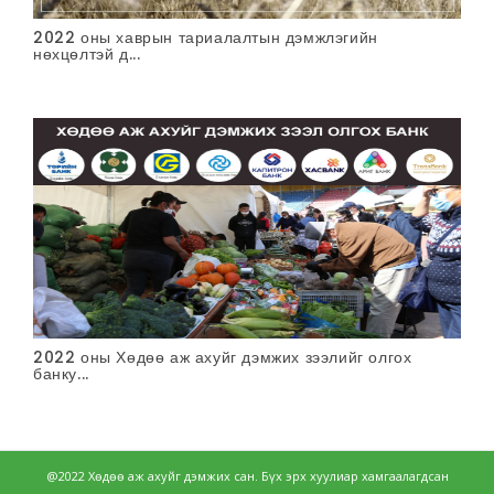
2022 оны хаврын тариалалтын дэмжлэгийн
нөхцөлтэй д...
2022 оны Хөдөө аж ахуйг дэмжих зээлийг олгох
банку...
@2022 Хөдөө аж ахуйг дэмжих сан. Бүх эрх хуулиар хамгаалагдсан