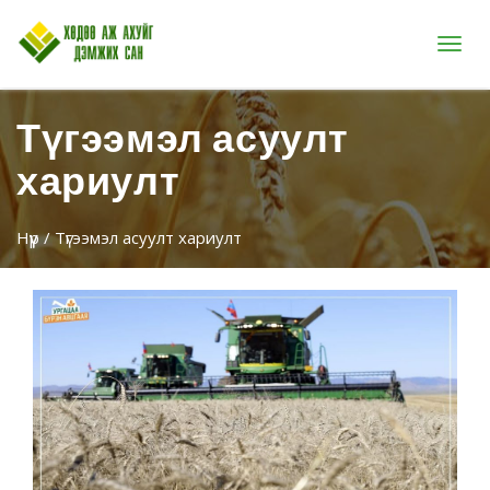
Цэс
Түгээмэл асуулт
хариулт
Нүүр
/ Түгээмэл асуулт хариулт